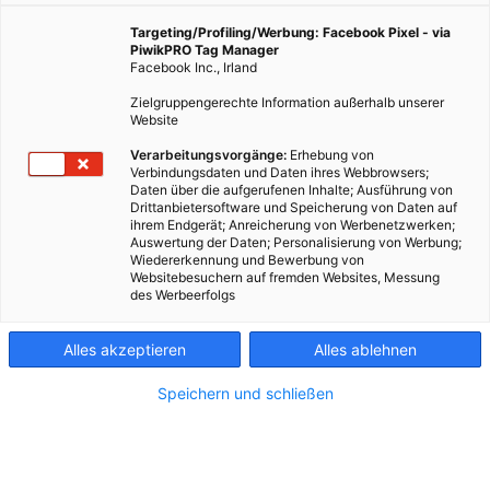
Schnitzeljagd durch die Stadt!
Targeting/Profiling/Werbung: Facebook Pixel - via
PiwikPRO Tag Manager
Facebook Inc., Irland
9. Juni 2023
Besser Stadtleben
5 min.
Zielgruppengerechte Information außerhalb unserer
Website
WAS PASSIERT WANN?
Verarbeitungsvorgänge:
Erhebung von
Verbindungsdaten und Daten ihres Webbrowsers;
Daten über die aufgerufenen Inhalte; Ausführung von
Von 31.7. bis 5.8. schicken wir Besser
Drittanbietersoftware und Speicherung von Daten auf
STADTleben Leser*innen auf Schnitzeljagd durch die
ihrem Endgerät; Anreicherung von Werbenetzwerken;
Stadt. Und wie bei jeder Schnitzeljagd, gibt es einen
Auswertung der Daten; Personalisierung von Werbung;
Wiedererkennung und Bewerbung von
ersten Hinweis. Den Rest müssen Sie selbst
Websitebesuchern auf fremden Websites, Messung
rausfinden! Insgesamt sind vier Hinweise in der Stadt
des Werbeerfolgs
verteilt, aber alle nicht sehr weit voneinander
entfernt. Die letzte Station ist der Stempel für Ihren
Alles akzeptieren
Alles ablehnen
Pass. Finden Sie raus, wo sich Natalie Stanke (Foto
oben) befindet – und schon geht’s los!
Speichern und schließen
In Woche sechs des Besser STADTleben
Sommers geht’s übrigens ins Grüne.
Hier erfahren
Sie, wo was los ist.