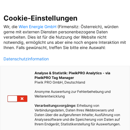
Cookie-Einstellungen
Wir, die
Wien Energie GmbH
(Firmensitz: Österreich), würden
gerne mit externen Diensten personenbezogene Daten
verarbeiten. Dies ist für die Nutzung der Website nicht
notwendig, ermöglicht uns aber eine noch engere Interaktion mit
Ihnen. Falls gewünscht, treffen Sie bitte eine Auswahl:
Datenschutzinformation
Analyse & Statistik: PiwikPRO Analytics - via
PiwikPRO Tag Manager
Piwik PRO GmbH, Deutschland
Anonyme Auswertung zur Fehlerbehebung und
Weiterentwicklung
Verarbeitungsvorgänge:
Erhebung von
Verbindungsdaten, Daten Ihres Webbrowsers und
Daten über die aufgerufenen Inhalte; Ausführung von
KÜHL DICH AB
Analysesoftware und die Speicherung von Daten auf
Ihrem Endgerät; Statistikerstellung für Auswertungen.
Woche 5 des Besser STADTleben Sommers: Die große