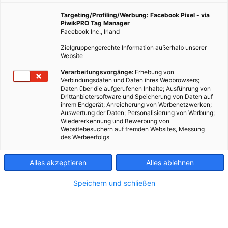
dich fit!
Targeting/Profiling/Werbung: Facebook Pixel - via
PiwikPRO Tag Manager
Facebook Inc., Irland
7. Juni 2023
Besser Stadtleben
5 min.
Zielgruppengerechte Information außerhalb unserer
Website
WAS PASSIERT WANN?
Verarbeitungsvorgänge:
Erhebung von
Verbindungsdaten und Daten ihres Webbrowsers;
Daten über die aufgerufenen Inhalte; Ausführung von
Jede*r kann tanzen, egal ob Laie oder Profi und
Drittanbietersoftware und Speicherung von Daten auf
selten wird das so bewiesen wie beim ImpulsTanz-
ihrem Endgerät; Anreicherung von Werbenetzwerken;
Festival! Und bei den „Public Moves“-Events sind der
Auswertung der Daten; Personalisierung von Werbung;
Wiedererkennung und Bewerbung von
freie Himmel und die grüne Wiese Ihre Bühne.
Websitebesuchern auf fremden Websites, Messung
des Werbeerfolgs
In Woche vier des Besser STADTLeben Sommers
dreht sich übrigens alles um
Öffi-Kunst!
Alles akzeptieren
Alles ablehnen
Speichern und schließen
W
O
IS
T
R
T
E
M
P
E
L
IH
S
?