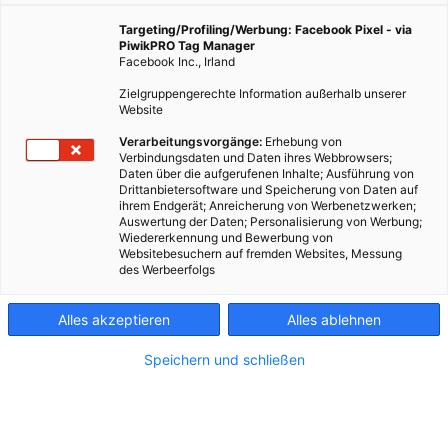
Tourguide Elisabeth Wolf von Artissimi nimmt uns mit
durch ihr italienisches Wien.
Targeting/Profiling/Werbung: Facebook Pixel - via
PiwikPRO Tag Manager
Facebook Inc., Irland
Zielgruppengerechte Information außerhalb unserer
30. Juni 2020
Redaktion
1 min.
Website
Verarbeitungsvorgänge:
Erhebung von
STADTTOUR
Verbindungsdaten und Daten ihres Webbrowsers;
Daten über die aufgerufenen Inhalte; Ausführung von
Drittanbietersoftware und Speicherung von Daten auf
ihrem Endgerät; Anreicherung von Werbenetzwerken;
Auswertung der Daten; Personalisierung von Werbung;
Wiedererkennung und Bewerbung von
Websitebesuchern auf fremden Websites, Messung
des Werbeerfolgs
Alles akzeptieren
Alles ablehnen
Speichern und schließen