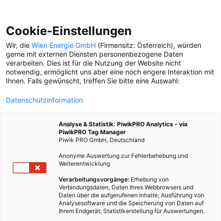
Cookie-Einstellungen
Wir, die
Wien Energie GmbH
(Firmensitz: Österreich), würden
gerne mit externen Diensten personenbezogene Daten
verarbeiten. Dies ist für die Nutzung der Website nicht
WIENER WILDKRÄUTER
notwendig, ermöglicht uns aber eine noch engere Interaktion mit
Teil drei unserer Serie „Verkoch deine Stadt“! Vera und
Ihnen. Falls gewünscht, treffen Sie bitte eine Auswahl:
Martin vom Weinhandwerk in Stammersdorf pflücken
Wildkräuter.
Datenschutzinformation
Analyse & Statistik: PiwikPRO Analytics - via
PiwikPRO Tag Manager
25. Oktober 2021
Besser Stadtleben
5 min.
Piwik PRO GmbH, Deutschland
Anonyme Auswertung zur Fehlerbehebung und
Die Sonne scheint ziemlich stark vom Himmel,
Weiterentwicklung
deshalb setzt sich Věra Vyškovsky sicherheitshalber
Verarbeitungsvorgänge:
Erhebung von
doch einen großen Strohhut auf, bevor sie
Verbindungsdaten, Daten Ihres Webbrowsers und
losspaziert. Mit ihrem rechten Arm greift sie nach
Daten über die aufgerufenen Inhalte; Ausführung von
Analysesoftware und die Speicherung von Daten auf
einem großen, geflochtenen Korb, der ist für ihre
Ihrem Endgerät; Statistikerstellung für Auswertungen.
„Beute“ gedacht. „Geh ma“, sagt sie, und zeigt mit dem