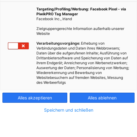
Finger in Richtung Weinreben in ihrem Garten. „Da
Targeting/Profiling/Werbung: Facebook Pixel - via
wächst allerhand, das wir gleich verarbeiten können.“
PiwikPRO Tag Manager
Es sind nur ein paar Schritte, dann beugt sie sich das
Facebook Inc., Irland
erst Mal hinunter und zupft ein paar Kräuter und
Zielgruppengerechte Information außerhalb unserer
Pflanzen ab, die für Laien eh irgendwie alle gleich
Website
ausschauen. So geht das die ganze Zeit, eine halbe
Verarbeitungsvorgänge:
Erhebung von
Stunde lang, bis Veras Körberl prall gefüllt ist mit
Verbindungsdaten und Daten ihres Webbrowsers;
allerhand Grünzeug. Trauben finden sich darin keine,
Daten über die aufgerufenen Inhalte; Ausführung von
denn Vera sammelt Wildkräuter. Und davon gibt es
Drittanbietersoftware und Speicherung von Daten auf
ihrem Endgerät; Anreicherung von Werbenetzwerken;
auf den Weinbergen von Stammersdorf genug.
Auswertung der Daten; Personalisierung von Werbung;
Wiedererkennung und Bewerbung von
Websitebesuchern auf fremden Websites, Messung
des Werbeerfolgs
Alles akzeptieren
Alles ablehnen
Kulinarik trifft auf Natur – das ist im
„Weinhandwerk“ wörtlich gemeint. In Vera &
Speichern und schließen
Martins biozertifiziertem Buschenschank gibt’s alles,
was einen nach einer Wanderung wieder munter
macht. Das Praktische dabei ist: Die beiden müssen