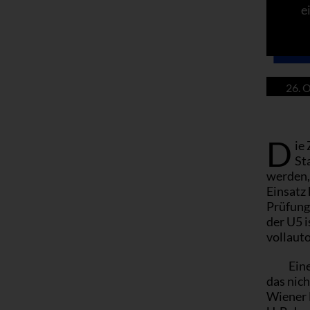
e
26. 
D
ie
St
werden,
Einsatz 
Prüfung
der U5 i
vollauto
Eine
das nich
Wiener L