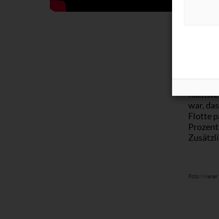
Und
Modelle
Komfort 
Fahrgäs
großzügi
ergonomi
nächste
war, das
Flotte 
Prozent
Zusätzl
Foto: Wiener