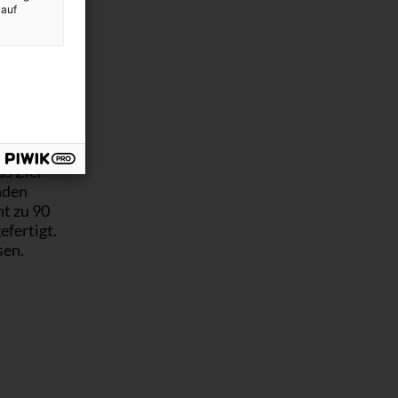
 auf
en
d den
. Oder
sich die
s Ziel
nden
t zu 90
fertigt.
sen.