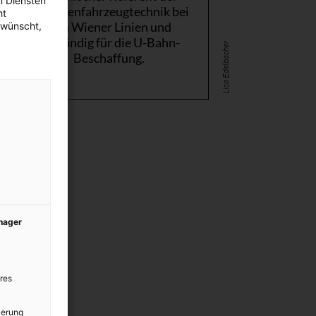
n Diensten
Schienenfahrzeugtechnik bei
ht
den Wiener Linien und
ewünscht,
zuständig für die U-Bahn-
Lisa Edelbacher
Beschaffung.
anager
res
ierung