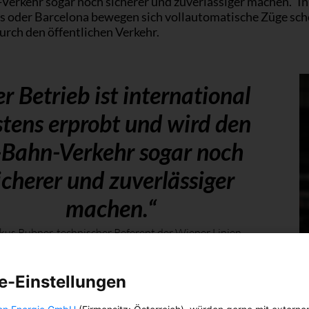
Verkehr sogar noch sicherer und zuverlässiger machen.“ In
is oder Barcelona bewegen sich vollautomatische Züge sc
urch den öffentlichen Verkehr.
r Betrieb ist international
stens erprobt und wird den
Bahn-Verkehr sogar noch
icherer und zuverlässiger
machen.“
us Rubner, technischer Referent der Wiener Linien
e-Einstellungen
das funktioniert? „Sie bewegen sich in einem
ssenen System, auf dem nur baugleiche Züge