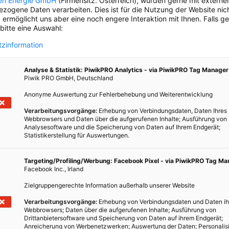
en Energie GmbH
(Firmensitz: Österreich), würden gerne mit externe
s sind“, erklärt der Experte. Und: „Sie
zogene Daten verarbeiten. Dies ist für die Nutzung der Website nic
zieren permanent. Mit den Stellwerken und mit
 ermöglicht uns aber eine noch engere Interaktion mit Ihnen. Falls g
 bitte eine Auswahl:
ralen Leitstelle.“ Somit weiß jeder Zug, wo sich
eren befinden, und kann den nötigen
zinformation
itsabstand einhalten. Ein Unfall, so Rubner, sei
chen Systemen sehr unwahrscheinlich.
Analyse & Statistik: PiwikPRO Analytics - via PiwikPRO Tag Manager
Piwik PRO GmbH, Deutschland
Anonyme Auswertung zur Fehlerbehebung und Weiterentwicklung
Verarbeitungsvorgänge:
Erhebung von Verbindungsdaten, Daten Ihres
Webbrowsers und Daten über die aufgerufenen Inhalte; Ausführung von
Analysesoftware und die Speicherung von Daten auf Ihrem Endgerät;
Statistikerstellung für Auswertungen.
Targeting/Profiling/Werbung: Facebook Pixel - via PiwikPRO Tag M
Facebook Inc., Irland
Zielgruppengerechte Information außerhalb unserer Website
Verarbeitungsvorgänge:
Erhebung von Verbindungsdaten und Daten ih
Webbrowsers; Daten über die aufgerufenen Inhalte; Ausführung von
Drittanbietersoftware und Speicherung von Daten auf ihrem Endgerät;
Anreicherung von Werbenetzwerken; Auswertung der Daten; Personalis