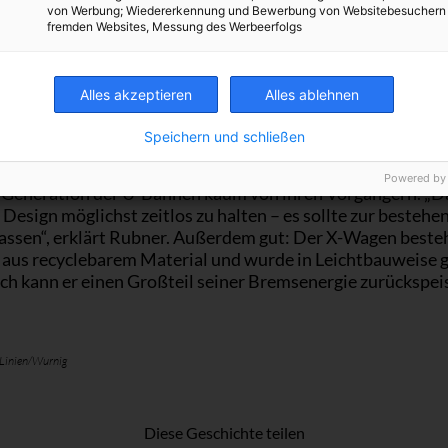
von Werbung; Wiedererkennung und Bewerbung von Websitebesuchern
fremden Websites, Messung des Werbeerfolgs
 auch innen wird der X-Wagen mehr können als die aktuell
. „Wir haben besonderen Wert auf die Modernisierung un
Alles akzeptieren
Alles ablehnen
gelegt“, sagt Rubner. Bildschirme über jeder Zugtüre, die
te über Umstiegsmöglichkeiten informieren, zum Beispiel
Speichern und schließen
ge Einstiegsbereiche, zusätzliche Rollstuhlplätze oder
sche Sitze aus Schichtholz. Rein äußerlich unterscheidet 
Powered by
 Generation der U-Bahnen kaum von ihren Vorgängern. „Da
 Design möglichst zeitlos zu halten – es sollte zur bestehe
passen“, erklärt Rubner. Außerdem gut: Der X-Wagen besteh
 aus recyclebarem Material und wurde in Leichtbauweise ge
ich kann er einen Großteil seiner Bremsenergie zurückspei
 Linien/Wurnig
Diese Geschichte teilen