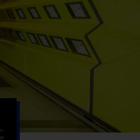
n-
er