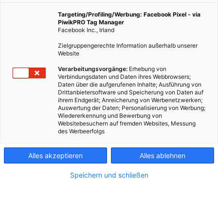
Wien ist großartig und so vielfältig wie die Menschen,
die hier leben. Aber manchmal kommt man aus dem
Targeting/Profiling/Werbung: Facebook Pixel - via
PiwikPRO Tag Manager
eigenen Viertel kaum hinaus. Deswegen zeigen wir
Facebook Inc., Irland
hier, was es in anderen Ecken alles gibt. Dieses Mal in
der Leopoldstadt.
Zielgruppengerechte Information außerhalb unserer
Website
Verarbeitungsvorgänge:
Erhebung von
13. Juli 2022
Besser Stadtleben
5 min.
Verbindungsdaten und Daten ihres Webbrowsers;
Daten über die aufgerufenen Inhalte; Ausführung von
Drittanbietersoftware und Speicherung von Daten auf
ihrem Endgerät; Anreicherung von Werbenetzwerken;
1
Lieblingsbeisl
Auswertung der Daten; Personalisierung von Werbung;
Wiedererkennung und Bewerbung von
Websitebesuchern auf fremden Websites, Messung
Spritzer und Bier schmecken hervorragend, aber
des Werbeerfolgs
ins „Dezentral“ kommt man weniger wegen der
Drinks, sondern mehr wegen der Menschen. Wegen
Alles akzeptieren
Alles ablehnen
Chef Robert, der das Herz des Beisls ist. Oder wegen
der Stammgäste, wie zum Beispiel dem Musiker Nino
Speichern und schließen
aus Wien.
Ilgplatz 5