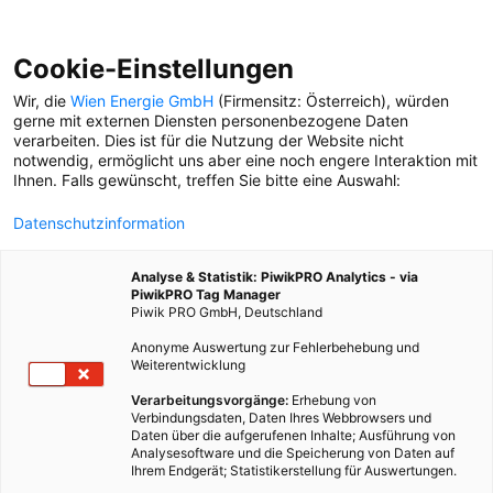
Cookie-Einstellungen
Wir, die
Wien Energie GmbH
(Firmensitz: Österreich), würden
gerne mit externen Diensten personenbezogene Daten
verarbeiten. Dies ist für die Nutzung der Website nicht
notwendig, ermöglicht uns aber eine noch engere Interaktion mit
Ihnen. Falls gewünscht, treffen Sie bitte eine Auswahl:
Datenschutzinformation
Analyse & Statistik: PiwikPRO Analytics - via
PiwikPRO Tag Manager
Piwik PRO GmbH, Deutschland
Anonyme Auswertung zur Fehlerbehebung und
Weiterentwicklung
Verarbeitungsvorgänge:
Erhebung von
Verbindungsdaten, Daten Ihres Webbrowsers und
Daten über die aufgerufenen Inhalte; Ausführung von
WIEN IST BESSER ALS... ROM
Analysesoftware und die Speicherung von Daten auf
Ihrem Endgerät; Statistikerstellung für Auswertungen.
Lucia Riccelli, 49, studierte Ballett und Bühnenbild in