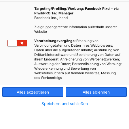
Rom. Heute ist sie Malerin und lebt seit 26 Jahren in
Wien.
Targeting/Profiling/Werbung: Facebook Pixel - via
PiwikPRO Tag Manager
Facebook Inc., Irland
12. Juni 2020
Redaktion
2 min.
Zielgruppengerechte Information außerhalb unserer
Website
Verarbeitungsvorgänge:
Erhebung von
Was kann sich Rom von Wien abschauen?
Verbindungsdaten und Daten ihres Webbrowsers;
Daten über die aufgerufenen Inhalte; Ausführung von
Drittanbietersoftware und Speicherung von Daten auf
Definitiv den Verkehr. Nicht nur, weil es hier
ihrem Endgerät; Anreicherung von Werbenetzwerken;
nicht so hektisch und laut zugeht, sondern vor allem,
Auswertung der Daten; Personalisierung von Werbung;
weil der Verkehr viel geregelter ist. Ich liebe es, im
Wiedererkennung und Bewerbung von
Websitebesuchern auf fremden Websites, Messung
Sommer mit dem Rad zu fahren, in Wien bist du
des Werbeerfolgs
wahnsinnig schnell und sicher unterwegs. In Rom
hingegen kann man kaum mit dem Rad vor die Türe
Alles akzeptieren
Alles ablehnen
gehen. Wien ist außerdem sehr sauber, die
Menschen, so kommt es mir vor, gehen mit der
Speichern und schließen
Umwelt viel bewusster um als in Italien.
„Ich liebe es, im Sommer mit dem Rad zu