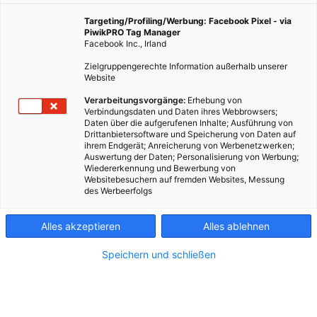
Süßigkeiten und elegantem Porzellan. Doch wussten
Sie, dass sich Wiener Unternehmen in den
Targeting/Profiling/Werbung: Facebook Pixel - via
vergangenen Jahren in noch ganz anderen Branchen
PiwikPRO Tag Manager
Facebook Inc., Irland
weltweit einen Namen gemacht haben? Etwa in der
Photovoltaik, bei veganem Essen oder recycelter
Zielgruppengerechte Information außerhalb unserer
Elektronik.
Website
Verarbeitungsvorgänge:
Erhebung von
Verbindungsdaten und Daten ihres Webbrowsers;
29. November 2024
Besser Stadtleben
5 min.
Daten über die aufgerufenen Inhalte; Ausführung von
Drittanbietersoftware und Speicherung von Daten auf
ihrem Endgerät; Anreicherung von Werbenetzwerken;
Auswertung der Daten; Personalisierung von Werbung;
Dass ein Start-up gut läuft, merkt man
Wiedererkennung und Bewerbung von
üblicherweise daran, dass das kleine Garagenbüro,
Websitebesuchern auf fremden Websites, Messung
des Werbeerfolgs
das bei der Gründung bezogen wurde, aus allen
Nähten platzt. So ähnlich ist das auch bei Revo Foods,
einem „FoodTech“ aus der Wiener Josefstadt. Will
Alles akzeptieren
Alles ablehnen
man Unternehmensgründer Robin Simsa sprechen,
Speichern und schließen
kann es nämlich passieren, dass man beim
Gassenlokal in der Neudeggergasse hineingeht, über
den Hausflur ins zweite, gegenüberliegende Büro
laufen muss, dann weiter verwiesen wird, hinaus auf