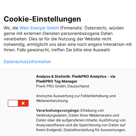
Cookie-Einstellungen
Wir, die
Wien Energie GmbH
(Firmensitz: Österreich), würden
gerne mit externen Diensten personenbezogene Daten
verarbeiten. Dies ist für die Nutzung der Website nicht
notwendig, ermöglicht uns aber eine noch engere Interaktion mit
Ihnen. Falls gewünscht, treffen Sie bitte eine Auswahl:
Datenschutzinformation
Analyse & Statistik: PiwikPRO Analytics - via
PiwikPRO Tag Manager
Piwik PRO GmbH, Deutschland
Anonyme Auswertung zur Fehlerbehebung und
Weiterentwicklung
Verarbeitungsvorgänge:
Erhebung von
Verbindungsdaten, Daten Ihres Webbrowsers und
Daten über die aufgerufenen Inhalte; Ausführung von
WIEN FÜR DIE WELT
Analysesoftware und die Speicherung von Daten auf
Ihrem Endgerät; Statistikerstellung für Auswertungen.
Wien, das ist die Stadt von Klimt, von feinen