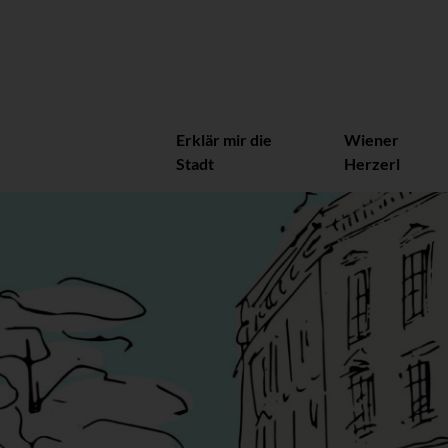
Erklär mir die
Wiener
Stadt
Herzerl