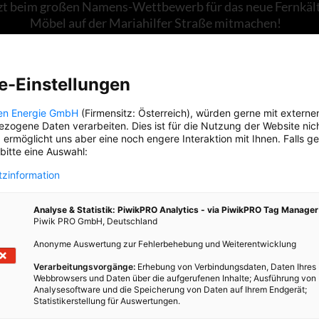
zt beim großen Namens-Wettbewerb für das neue Fernkäl
Möbel auf der Mariahilfer Straße mitmachen!
e-Einstellungen
. Juni 2024
Besser Stadtleben
5 min.
en Energie GmbH
(Firmensitz: Österreich), würden gerne mit externe
zogene Daten verarbeiten. Dies ist für die Nutzung der Website nic
 ermöglicht uns aber eine noch engere Interaktion mit Ihnen. Falls g
ler Name für das neue Fernkälte-Möbel gesucht!
Wien b
 bitte eine Auswahl:
 erste Fernkälte-Möbel. Ein mit umweltfreundlicher Fernk
zinformation
es Stadtmöbel, in dem sich Wiener*innen abkühlen können
ses erste Fernkälte-Möbel heißen? Schreiben Sie uns Ihre I
n redaktion@besser-stadtleben.at. Der Name und die/der
Analyse & Statistik: PiwikPRO Analytics - via PiwikPRO Tag Manager
Piwik PRO GmbH, Deutschland
*in ist dann am Möbel verewigt.
Anonyme Auswertung zur Fehlerbehebung und Weiterentwicklung
Verarbeitungsvorgänge:
Erhebung von Verbindungsdaten, Daten Ihres
Diese Geschichte teilen
Webbrowsers und Daten über die aufgerufenen Inhalte; Ausführung von
Analysesoftware und die Speicherung von Daten auf Ihrem Endgerät;
Statistikerstellung für Auswertungen.