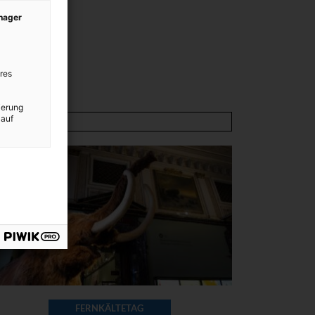
anager
res
ierung
 auf
FERNKÄLTETAG