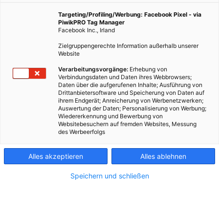
Unsere Reporterin Juliane fragt nach, ob
umweltfreundliches Eislaufen möglich ist. Vierter Teil
Targeting/Profiling/Werbung: Facebook Pixel - via
PiwikPRO Tag Manager
der Serie "Besser STADTleben fragt nach"
Facebook Inc., Irland
Zielgruppengerechte Information außerhalb unserer
Website
23. Jänner 2024
Juliane Lehmayer
5 min.
Verarbeitungsvorgänge:
Erhebung von
Verbindungsdaten und Daten ihres Webbrowsers;
J
etzt kennen wir uns doch schon ein Zeiterl,
Daten über die aufgerufenen Inhalte; Ausführung von
Drittanbietersoftware und Speicherung von Daten auf
deswegen kann ich es verraten: Wintersport ist
ihrem Endgerät; Anreicherung von Werbenetzwerken;
nicht meins. Ist es nie gewesen. In meinem Kopf
Auswertung der Daten; Personalisierung von Werbung;
Wiedererkennung und Bewerbung von
macht die Kombination von Winter und Sport wenig
Websitebesuchern auf fremden Websites, Messung
Sinn. Noch weniger, wenn man sich schon mal mit
des Werbeerfolgs
Kunstschnee- oder -eis auseinandersetzt gesetzt hat.
Mit gutem Klimagewissen geht das irgendwie nicht
Alles akzeptieren
Alles ablehnen
zusammen, oder etwa doch? Das möchte ich dieses
Mal herausfinden. Dafür wage mich das erste Mal,
Speichern und schließen
seit meiner Kindheit, auch wieder aufs Eis.
Wiener Eistraum: So nachhaltig wie nie