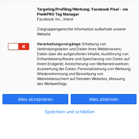
Bedürfnis, abzukühlen. Die Lösung? Fernkälte. Wie sie
funktioniert, welche Rolle dabei kaltes Wasser spielt
Targeting/Profiling/Werbung: Facebook Pixel - via
und warum das alles viel umweltschonender ist als
PiwikPRO Tag Manager
Facebook Inc., Irland
herkömmliche Kühlgeräte, erklären wir hier.
Zielgruppengerechte Information außerhalb unserer
Website
23. Juni 2022
Besser Stadtleben
5 min.
Verarbeitungsvorgänge:
Erhebung von
Verbindungsdaten und Daten ihres Webbrowsers;
Daten über die aufgerufenen Inhalte; Ausführung von
Drittanbietersoftware und Speicherung von Daten auf
1
Was ist Fernkälte denn überhaupt?
ihrem Endgerät; Anreicherung von Werbenetzwerken;
Auswertung der Daten; Personalisierung von Werbung;
Wiedererkennung und Bewerbung von
Vereinfacht gesagt: Fernkälte ist kaltes Wasser,
Websitebesuchern auf fremden Websites, Messung
das dabei hilft, Gebäude und Wohnungen an heißen
des Werbeerfolgs
Sommertagen abzukühlen. Paris hat hier übrigens
eine Vorreiterrolle übernommen – dort kommt
Alles akzeptieren
Alles ablehnen
Fernkälte bereits seit vielen Jahren zum Einsatz.
Speichern und schließen
2
Und wie funktioniert das genau?