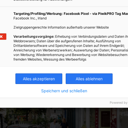
Targeting/Profiling/Werbung: Facebook Pixel - via PiwikPRO Tag M
e kühlste U-Bahn-Station Wiens
Facebook Inc., Irland
Zielgruppengerechte Information außerhalb unserer Website
gendwo im U-Bahn-Netz ist es kühler als in der U2-Station
nring. Warum? Sie liegt tief unter dem Donaukanal und a
Verarbeitungsvorgänge:
Erhebung von Verbindungsdaten und Daten ih
Webbrowsers; Daten über die aufgerufenen Inhalte; Ausführung von
r langen Geraden, an der sich der Fahrtwind der U-Bahn-W
Drittanbietersoftware und Speicherung von Daten auf ihrem Endgerät;
 und die Station schön abkühlt.
Anreicherung von Werbenetzwerken; Auswertung der Daten; Personalis
von Werbung; Wiedererkennung und Bewerbung von Websitebesuchern
fremden Websites, Messung des Werbeerfolgs
Alles akzeptieren
Alles ablehnen
Speichern und schließen
Powered by