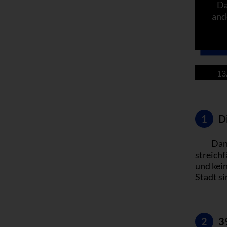
Da
and
13
1
Di
Dann
streich
und kein
Stadt si
2
39