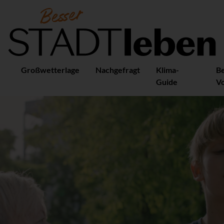
Großwetterlage
Nachgefragt
Klima-
B
Guide
Vo