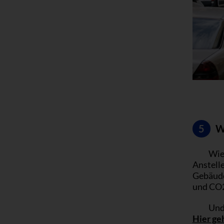
5
Wi
Wie
Anstell
Gebäude,
und CO2
Und
Hier ge