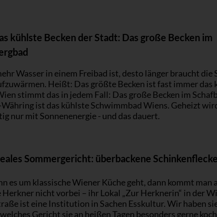
s kühlste Becken der Stadt: Das große Becken im
ergbad
ehr Wasser in einem Freibad ist, desto länger braucht die
ufzuwärmen. Heißt: Das größte Becken ist fast immer das k
Wien stimmt das in jedem Fall: Das große Becken im Schaf
-Währing ist das kühlste Schwimmbad Wiens. Geheizt wird
ig nur mit Sonnenenergie - und das dauert.
eales Sommergericht: überbackene Schinkenflecke
n es um klassische Wiener Küche geht, dann kommt man 
 Herkner nicht vorbei – ihr Lokal „Zur Herknerin“ in der W
aße ist eine Institution in Sachen Esskultur. Wir haben si
 welches Gericht sie an heißen Tagen besonders gerne koc