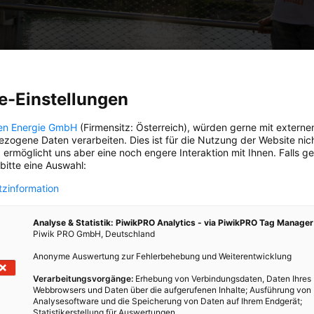
e-Einstellungen
en Energie GmbH
(Firmensitz: Österreich), würden gerne mit externe
zogene Daten verarbeiten. Dies ist für die Nutzung der Website nic
 ermöglicht uns aber eine noch engere Interaktion mit Ihnen. Falls g
 bitte eine Auswahl:
s Wiener Wasser ist im Sommer wärmer als im Wi
zinformation
n hat das kühlste Leitungswasser unter allen europäische
Analyse & Statistik: PiwikPRO Analytics - via PiwikPRO Tag Manager
len: Weil das Wasser erstens unterirdisch entnommen wi
Piwik PRO GmbH, Deutschland
s die Wasserrohre gut isoliert sind, kommt es im Sommer 
Anonyme Auswertung zur Fehlerbehebung und Weiterentwicklung
 der Leitung. Im Winter ist es zwei Grad kälter. Zum Vergle
der London hat das Wasser, das aus der Leitung kommt, i
Verarbeitungsvorgänge:
Erhebung von Verbindungsdaten, Daten Ihres
Webbrowsers und Daten über die aufgerufenen Inhalte; Ausführung von
.
Analysesoftware und die Speicherung von Daten auf Ihrem Endgerät;
Statistikerstellung für Auswertungen.