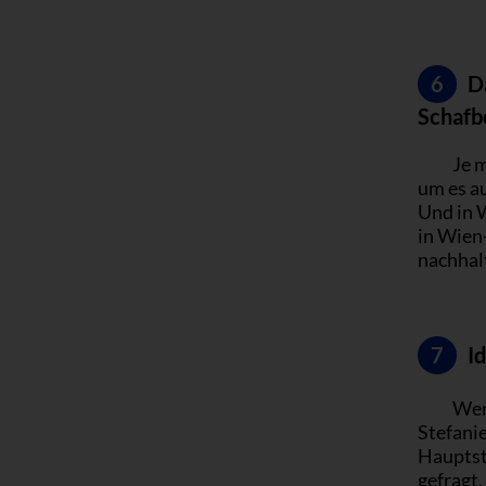
6
Da
Schafb
Je m
um es a
Und in 
in Wien
nachhalt
7
Id
Wen
Stefanie
Hauptstr
gefragt,