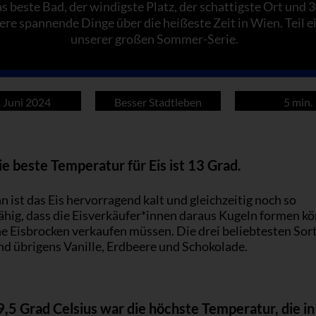
s beste Bad, der windigste Platz, der schattigste Ort und 
ere spannende Dinge über die heißeste Zeit in Wien. Teil e
unserer großen Sommer-Serie.
. Juni 2024
Besser Stadtleben
5 min.
e beste Temperatur für Eis ist 13 Grad.
 ist das Eis hervorragend kalt und gleichzeitig noch so
fähig, dass die Eisverkäufer*innen daraus Kugeln formen k
e Eisbrocken verkaufen müssen. Die drei beliebtesten Sor
nd übrigens Vanille, Erdbeere und Schokolade.
,5 Grad Celsius war die höchste Temperatur, die i