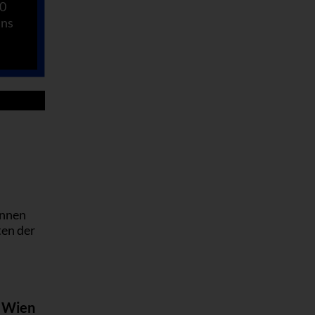
30
ins
önnen
ten der
n Wien