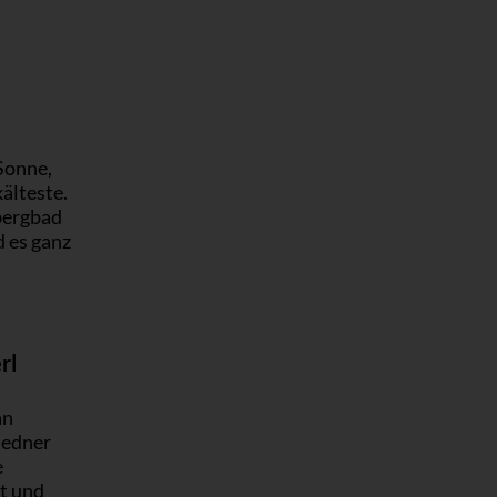
 Sonne,
älteste.
bergbad
 es ganz
rl
an
iedner
e
ht und