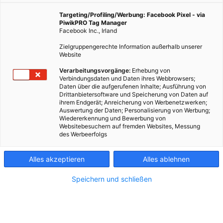
4. September 2025
Besser Stadtleben
2 min.
Targeting/Profiling/Werbung: Facebook Pixel - via
PiwikPRO Tag Manager
Facebook Inc., Irland
Bis zu 150 Kilometer fließt das Trinkwasser, bis
Zielgruppengerechte Information außerhalb unserer
es frisch aus unseren Leitungen rinnt. Von den
Website
Quellen in Wildalpen und der Rax fließt es –
Verarbeitungsvorgänge:
Erhebung von
ausschließlich über Gefälle –
bis in die Stadt
. Selbst
Verbindungsdaten und Daten ihres Webbrowsers;
bei tropischen Sommertemperaturen hat das Wasser
Daten über die aufgerufenen Inhalte; Ausführung von
Drittanbietersoftware und Speicherung von Daten auf
erfrischende 8-10 Grad Celsius. Im Winter ist es zwei
ihrem Endgerät; Anreicherung von Werbenetzwerken;
Grad kälter.
Auswertung der Daten; Personalisierung von Werbung;
Wiedererkennung und Bewerbung von
Websitebesuchern auf fremden Websites, Messung
des Werbeerfolgs
Alles akzeptieren
Alles ablehnen
Speichern und schließen