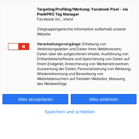
Das neue Jahr im großen Stil beginnen: Am 1. Jänner
führen die Wiener Symphoniker Beethovens Neunte
Targeting/Profiling/Werbung: Facebook Pixel - via
PiwikPRO Tag Manager
Symphonie auf. Wir verlosen 2x2 Karten.
Facebook Inc., Irland
Zielgruppengerechte Information außerhalb unserer
Website
6. Dezember 2023
Besser Stadtleben
2 min.
Verarbeitungsvorgänge:
Erhebung von
Verbindungsdaten und Daten ihres Webbrowsers;
Daten über die aufgerufenen Inhalte; Ausführung von
Drittanbietersoftware und Speicherung von Daten auf
Die Aufführung von Beethovens 9. Symphonie, die
ihrem Endgerät; Anreicherung von Werbenetzwerken;
die
Wiener Symphoniker
und die Wiener
Auswertung der Daten; Personalisierung von Werbung;
Wiedererkennung und Bewerbung von
Singakademie traditionell zum Jahreswechsel
Websitebesuchern auf fremden Websites, Messung
gestalten, stehen erstmals unter der Leitung von
des Werbeerfolgs
Omer Meir Wellber. Im Großen Saal des
Konzerthauses wird am 1.1.2024 Beethovens
Alles akzeptieren
Alles ablehnen
beliebteste Symphonie aufgeführt.
Speichern und schließen
GEWINN
Wir verlosen