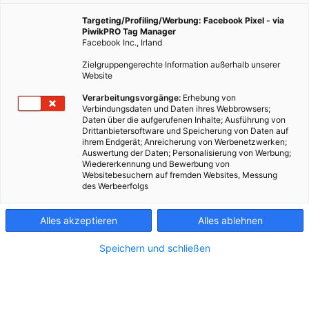
Ecken unserer Stadt sie am liebsten mögen.
Targeting/Profiling/Werbung: Facebook Pixel - via
PiwikPRO Tag Manager
Facebook Inc., Irland
30. Oktober 2024
Redaktion
5 min.
Zielgruppengerechte Information außerhalb unserer
Website
I
n der letzten Ausgabe vom Besser STADTleben-
Verarbeitungsvorgänge:
Erhebung von
Magazin haben wir in unserer Coverstory
Verbindungsdaten und Daten ihres Webbrowsers;
Daten über die aufgerufenen Inhalte; Ausführung von
"Liebesgrüße an Wien" unsere Leser*innen dazu
Drittanbietersoftware und Speicherung von Daten auf
aufgerufen, uns doch ihre liebsten Platzerl in unserer
ihrem Endgerät; Anreicherung von Werbenetzwerken;
Stadt zu verraten. Einige Leser*innen sind diesem
Auswertung der Daten; Personalisierung von Werbung;
Wiedererkennung und Bewerbung von
Aufruf gefolgt und haben uns Fotos und Nachrichten
Websitebesuchern auf fremden Websites, Messung
geschickt. Vielen herzlichen Dank für die tollen
des Werbeerfolgs
Tipps!
Alles akzeptieren
Alles ablehnen
23
Steinsee, Liesing
Speichern und schließen