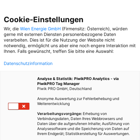
Cookie-Einstellungen
Wir, die
Wien Energie GmbH
(Firmensitz: Österreich), würden
gerne mit externen Diensten personenbezogene Daten
verarbeiten. Dies ist für die Nutzung der Website nicht
notwendig, ermöglicht uns aber eine noch engere Interaktion mit
Ihnen. Falls gewünscht, treffen Sie bitte eine Auswahl:
Datenschutzinformation
Analyse & Statistik: PiwikPRO Analytics - via
PiwikPRO Tag Manager
Piwik PRO GmbH, Deutschland
Anonyme Auswertung zur Fehlerbehebung und
Weiterentwicklung
Verarbeitungsvorgänge:
Erhebung von
Verbindungsdaten, Daten Ihres Webbrowsers und
Daten über die aufgerufenen Inhalte; Ausführung von
UND WAS LIEBEN SIE AN WIEN?
Analysesoftware und die Speicherung von Daten auf
Ihrem Endgerät; Statistikerstellung für Auswertungen.
Die Wien-Highlights unserer Leser*innen: Welche