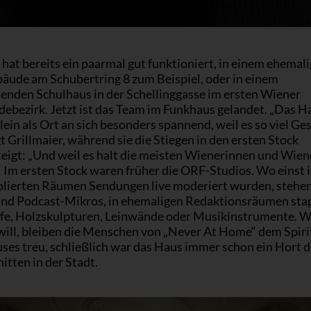
hat bereits ein paarmal gut funktioniert, in einem ehemal
äude am Schubertring 8 zum Beispiel, oder in einem
henden Schulhaus in der Schellinggasse im ersten Wiener
ebezirk. Jetzt ist das Team im Funkhaus gelandet. „Das Ha
lein als Ort an sich besonders spannend, weil es so viel Ge
gt Grillmaier, während sie die Stiegen in den ersten Stock
teigt: „Und weil es halt die meisten Wienerinnen und Wien
 Im ersten Stock waren früher die ORF-Studios. Wo einst 
solierten Räumen Sendungen live moderiert wurden, stehe
und Podcast-Mikros, in ehemaligen Redaktionsräumen stap
fe, Holzskulpturen, Leinwände oder Musikinstrumente. 
will, bleiben die Menschen von „Never At Home“ dem Spiri
ses treu, schließlich war das Haus immer schon ein Hort d
itten in der Stadt.