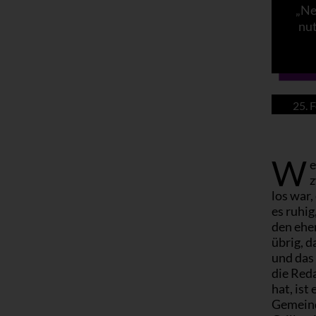
„Ne
nut
25. 
W
e
z
los war,
es ruhig
den ehem
übrig, d
und das 
die Red
hat, ist
Gemeind