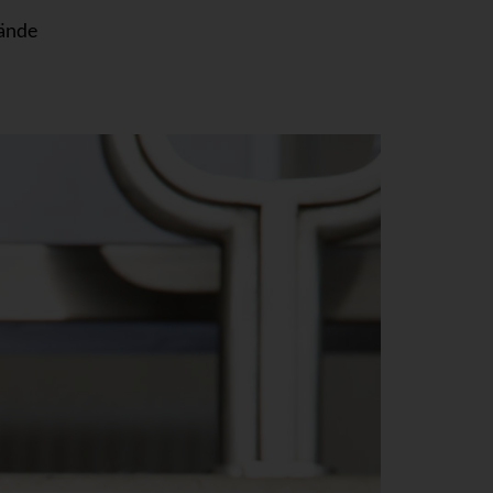
s
tände