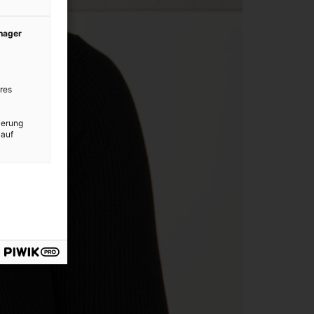
anager
res
ierung
 auf