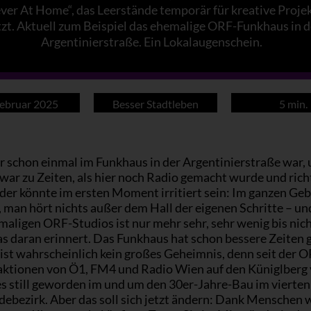
ver At Home“, das Leerstände temporär für kreative Proje
zt. Aktuell zum Beispiel das ehemalige ORF-Funkhaus in d
Argentinierstraße. Ein Lokalaugenschein.
Februar 2025
Besser Stadtleben
5 min.
r schon einmal im Funkhaus in der Argentinierstraße war,
war zu Zeiten, als hier noch Radio gemacht wurde und rich
 der könnte im ersten Moment irritiert sein: Im ganzen Geb
, man hört nichts außer dem Hall der eigenen Schritte – un
aligen ORF-Studios ist nur mehr sehr, sehr wenig bis nic
as daran erinnert. Das Funkhaus hat schon bessere Zeiten 
ist wahrscheinlich kein großes Geheimnis, denn seit der 
aktionen von Ö1, FM4 und Radio Wien auf den Küniglberg 
 es still geworden im und um den 30er-Jahre-Bau im vierten
ebezirk. Aber das soll sich jetzt ändern: Dank Menschen 