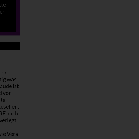
kte
er
 und
tig was
äude ist
d von
hts
gesehen,
ORF auch
verlegt
wie Vera