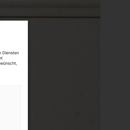
n Diensten
ht
ewünscht,