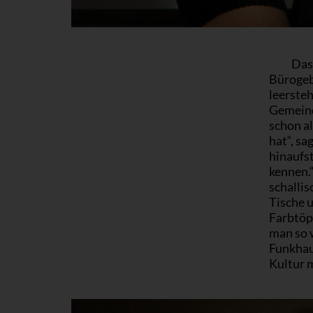
Das 
Bürogeb
leerste
Gemeind
schon al
hat“, sa
hinaufs
kennen.“
schalli
Tische 
Farbtöp
man so 
Funkhau
Kultur m