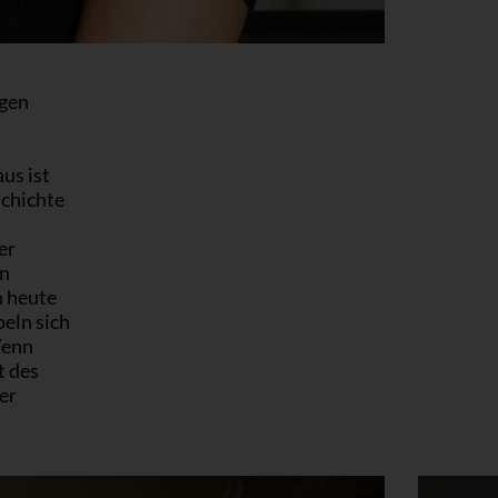
igen
us ist
schichte
er
in
n heute
eln sich
Wenn
t des
er