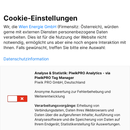
Cookie-Einstellungen
Wir, die
Wien Energie GmbH
(Firmensitz: Österreich), würden
gerne mit externen Diensten personenbezogene Daten
verarbeiten. Dies ist für die Nutzung der Website nicht
ZU FUSS GEHEN
notwendig, ermöglicht uns aber eine noch engere Interaktion mit
Ihnen. Falls gewünscht, treffen Sie bitte eine Auswahl:
FERIENSPIEL WOCHE 7
Datenschutzinformation
Woche 7 des Besser
STADTleben Sommers:
Analyse & Statistik: PiwikPRO Analytics - via
10.000 Schritte durch die
PiwikPRO Tag Manager
Stadt.
Piwik PRO GmbH, Deutschland
Anonyme Auswertung zur Fehlerbehebung und
Weiterentwicklung
Verarbeitungsvorgänge:
Erhebung von
Verbindungsdaten, Daten Ihres Webbrowsers und
Daten über die aufgerufenen Inhalte; Ausführung von
Analysesoftware und die Speicherung von Daten auf
Ihrem Endgerät; Statistikerstellung für Auswertungen.