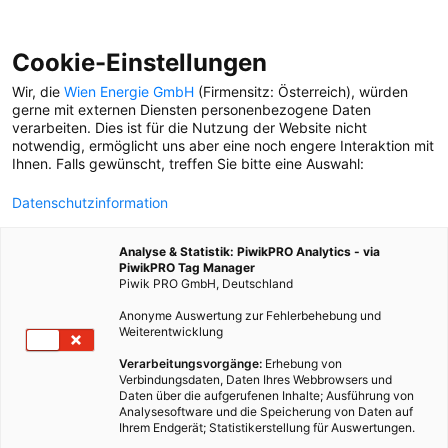
Cookie-Einstellungen
Wir, die
Wien Energie GmbH
(Firmensitz: Österreich), würden
gerne mit externen Diensten personenbezogene Daten
verarbeiten. Dies ist für die Nutzung der Website nicht
WILDWASSER
notwendig, ermöglicht uns aber eine noch engere Interaktion mit
Ihnen. Falls gewünscht, treffen Sie bitte eine Auswahl:
SPORT
Datenschutzinformation
Kajaken mitten in Wien:
Fünf Profi-Tipps für
Analyse & Statistik: PiwikPRO Analytics - via
Wildwasser-Einsteiger
PiwikPRO Tag Manager
Piwik PRO GmbH, Deutschland
Anonyme Auswertung zur Fehlerbehebung und
Weiterentwicklung
Verarbeitungsvorgänge:
Erhebung von
Verbindungsdaten, Daten Ihres Webbrowsers und
Daten über die aufgerufenen Inhalte; Ausführung von
Analysesoftware und die Speicherung von Daten auf
Ihrem Endgerät; Statistikerstellung für Auswertungen.