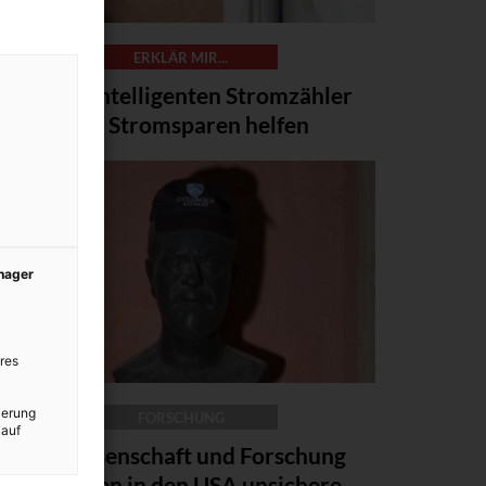
ERKLÄR MIR...
Wie die intelligenten Stromzähler
beim Stromsparen helfen
anager
res
ierung
FORSCHUNG
 auf
Für Wissenschaft und Forschung
herrschen in den USA unsichere