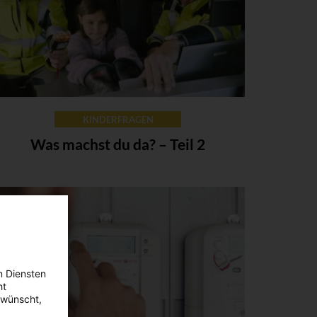
KINDERFRAGEN
Was machst du da? – Teil 2
n Diensten
ht
ewünscht,