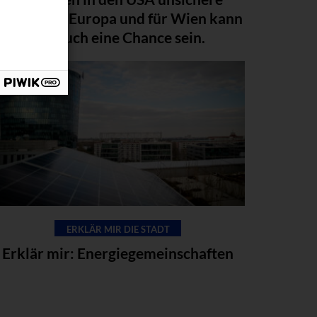
Zeiten. Für Europa und für Wien kann
das auch eine Chance sein.
ERKLÄR MIR DIE STADT
Erklär mir: Energiegemeinschaften