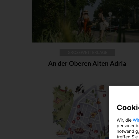
GROSSWETTERLAGE
An der Oberen Alten Adria
Cooki
Wir, die
Wi
personenbe
notwendig,
treffen Sie