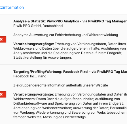
zinformation
KINDERFRAGEN
Analyse & Statistik: PiwikPRO Analytics - via PiwikPRO Tag Manager
e
Kinderreporterin Nika trifft den
Piwik PRO GmbH, Deutschland
Stromstörungsdienst
Anonyme Auswertung zur Fehlerbehebung und Weiterentwicklung
Verarbeitungsvorgänge:
Erhebung von Verbindungsdaten, Daten Ihres
Webbrowsers und Daten über die aufgerufenen Inhalte; Ausführung von
Analysesoftware und die Speicherung von Daten auf Ihrem Endgerät;
Statistikerstellung für Auswertungen.
Targeting/Profiling/Werbung: Facebook Pixel - via PiwikPRO Tag M
Facebook Inc., Irland
Zielgruppengerechte Information außerhalb unserer Website
Verarbeitungsvorgänge:
Erhebung von Verbindungsdaten und Daten ih
Webbrowsers; Daten über die aufgerufenen Inhalte; Ausführung von
Drittanbietersoftware und Speicherung von Daten auf ihrem Endgerät;
Anreicherung von Werbenetzwerken; Auswertung der Daten; Personalis
NATUR
von Werbung; Wiedererkennung und Bewerbung von Websitebesuchern
fremden Websites, Messung des Werbeerfolgs
Die Schmetterlingszüchterin Marion
Jaros sorgt dafür, dass sich die bunten