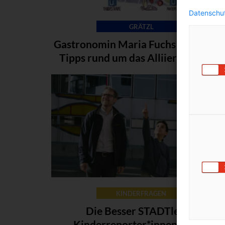
Datenschut
GRÄTZL
Gastronomin Maria Fuchs verrät ihr
Tipps rund um das Alliiertenviertel
KINDERFRAGEN
Die Besser STADTleben
Kinderreporter*innen waren