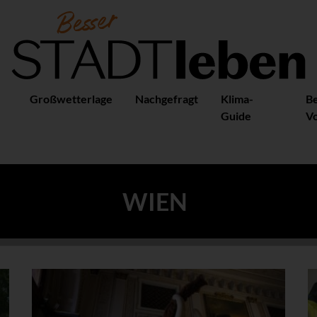
Großwetterlage
Nachgefragt
Klima-
B
Guide
Vo
WIEN