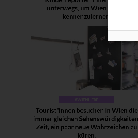
unterwegs, um Wien besser
kennenzulernen.
#WIENLIEBE
Tourist*innen besuchen in Wien die
immer gleichen Sehenswürdigkeiten
Zeit, ein paar neue Wahrzeichen zu
küren.