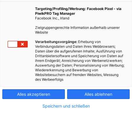
Targeting/Profiling/Werbung: Facebook Pixel - via
PiwikPRO Tag Manager
ERKLÄR MIR DIE STADT
Facebook Inc., Irland
Experte Uli Ponweiser
Zielgruppengerechte Information außerhalb unserer
erklärt, was es mit der
Website
doppelten Spittelau auf
sich hat.
Verarbeitungsvorgänge:
Erhebung von
Verbindungsdaten und Daten ihres Webbrowsers;
Daten über die aufgerufenen Inhalte; Ausführung von
Drittanbietersoftware und Speicherung von Daten auf
ERKLÄR MIR DIE STADT
ihrem Endgerät; Anreicherung von Werbenetzwerken;
Wien ist wichtiger
Auswertung der Daten; Personalisierung von Werbung;
Verkehrsknotenpunkt.
Wiedererkennung und Bewerbung von
Websitebesuchern auf fremden Websites, Messung
Und Vorbild im
des Werbeerfolgs
nachhaltigen
Schiffsverkehr.
Alles akzeptieren
Alles ablehnen
GESCHICHTE
Schöner Heizen: Auf den
Speichern und schließen
Spuren von Kaiserin Sisi