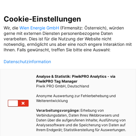
Cookie-Einstellungen
Wir, die
Wien Energie GmbH
(Firmensitz: Österreich), würden
gerne mit externen Diensten personenbezogene Daten
verarbeiten. Dies ist für die Nutzung der Website nicht
WIEN ENERGIE
notwendig, ermöglicht uns aber eine noch engere Interaktion mit
Ihnen. Falls gewünscht, treffen Sie bitte eine Auswahl:
FORSCHUNG
Datenschutzinformation
Für Wissenschaft und
Forschung herrschen in
Analyse & Statistik: PiwikPRO Analytics - via
den USA unsichere Zeiten.
PiwikPRO Tag Manager
Für Europa und für Wien
Piwik PRO GmbH, Deutschland
kann das auch eine Chance
Anonyme Auswertung zur Fehlerbehebung und
sein.
Weiterentwicklung
ERKLÄR MIR DIE STADT
Verarbeitungsvorgänge:
Erhebung von
Verbindungsdaten, Daten Ihres Webbrowsers und
Erklär mir:
Daten über die aufgerufenen Inhalte; Ausführung von
Energiegemeinschaften
Analysesoftware und die Speicherung von Daten auf
Ihrem Endgerät; Statistikerstellung für Auswertungen.