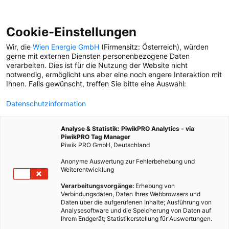
Cookie-Einstellungen
Wir, die
Wien Energie GmbH
(Firmensitz: Österreich), würden
gerne mit externen Diensten personenbezogene Daten
verarbeiten. Dies ist für die Nutzung der Website nicht
URBAN FARMING
notwendig, ermöglicht uns aber eine noch engere Interaktion mit
Ihnen. Falls gewünscht, treffen Sie bitte eine Auswahl:
LANDWIRTSCHAFT
Datenschutzinformation
Das Feld vor der Türe: Wie
Wiener Bäuer*innen
Analyse & Statistik: PiwikPRO Analytics - via
unsere Stadt mit frischem
PiwikPRO Tag Manager
Gemüse versorgen.
Piwik PRO GmbH, Deutschland
Anonyme Auswertung zur Fehlerbehebung und
Weiterentwicklung
Verarbeitungsvorgänge:
Erhebung von
Verbindungsdaten, Daten Ihres Webbrowsers und
Daten über die aufgerufenen Inhalte; Ausführung von
Analysesoftware und die Speicherung von Daten auf
Ihrem Endgerät; Statistikerstellung für Auswertungen.