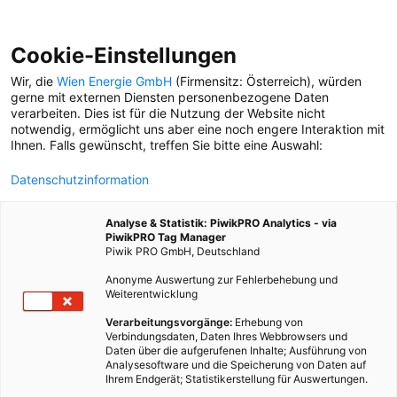
Cookie-Einstellungen
Wir, die
Wien Energie GmbH
(Firmensitz: Österreich), würden
gerne mit externen Diensten personenbezogene Daten
verarbeiten. Dies ist für die Nutzung der Website nicht
UNGARN
notwendig, ermöglicht uns aber eine noch engere Interaktion mit
Ihnen. Falls gewünscht, treffen Sie bitte eine Auswahl:
STADTLEBEN-FESTESSEN
Datenschutzinformation
Wie man perfekte Langos
bäckt? Das weiß Julia Aff.
Analyse & Statistik: PiwikPRO Analytics - via
Sie arbeitet in der
PiwikPRO Tag Manager
Betriebsküche der Wiener
Piwik PRO GmbH, Deutschland
Netze.
Anonyme Auswertung zur Fehlerbehebung und
Weiterentwicklung
Verarbeitungsvorgänge:
Erhebung von
Verbindungsdaten, Daten Ihres Webbrowsers und
Daten über die aufgerufenen Inhalte; Ausführung von
Analysesoftware und die Speicherung von Daten auf
Ihrem Endgerät; Statistikerstellung für Auswertungen.