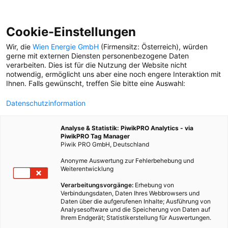
Cookie-Einstellungen
Wir, die
Wien Energie GmbH
(Firmensitz: Österreich), würden
gerne mit externen Diensten personenbezogene Daten
verarbeiten. Dies ist für die Nutzung der Website nicht
ULRICH DRECHSLER
notwendig, ermöglicht uns aber eine noch engere Interaktion mit
Ihnen. Falls gewünscht, treffen Sie bitte eine Auswahl:
SERIE NEUANFANG
Datenschutzinformation
Ulrich Drechsler zeigt
Unternehmen, wie
Analyse & Statistik: PiwikPRO Analytics - via
flexibles Arbeiten geht
PiwikPRO Tag Manager
Piwik PRO GmbH, Deutschland
Anonyme Auswertung zur Fehlerbehebung und
Weiterentwicklung
Verarbeitungsvorgänge:
Erhebung von
Verbindungsdaten, Daten Ihres Webbrowsers und
Daten über die aufgerufenen Inhalte; Ausführung von
Analysesoftware und die Speicherung von Daten auf
Ihrem Endgerät; Statistikerstellung für Auswertungen.