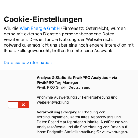
Cookie-Einstellungen
Wir, die
Wien Energie GmbH
(Firmensitz: Österreich), würden
gerne mit externen Diensten personenbezogene Daten
verarbeiten. Dies ist für die Nutzung der Website nicht
STROMMESSGERÄT
notwendig, ermöglicht uns aber eine noch engere Interaktion mit
Ihnen. Falls gewünscht, treffen Sie bitte eine Auswahl:
STROM SPAREN
Datenschutzinformation
Energie ist nichts, was man
achtlos verbrauchen sollte.
Analyse & Statistik: PiwikPRO Analytics - via
Wo zahlt es sich aus, die
PiwikPRO Tag Manager
Gewohnheiten im Alltag zu
Piwik PRO GmbH, Deutschland
ändern?
Anonyme Auswertung zur Fehlerbehebung und
Weiterentwicklung
ENERGIECHECK
Verarbeitungsvorgänge:
Erhebung von
Der Selbstversuch in
Verbindungsdaten, Daten Ihres Webbrowsers und
Simmering. Martin, Martina
Daten über die aufgerufenen Inhalte; Ausführung von
und Samuel testen ein
Analysesoftware und die Speicherung von Daten auf
Strommessgerät.
Ihrem Endgerät; Statistikerstellung für Auswertungen.