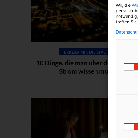
Wir, die
Wi
personenbe
notwendig,
treffen Sie
Datenschut
ERKLÄR MIR DIE STADT
10 Dinge, die man über den Wiener
Strom wissen muss