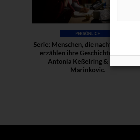
PERSÖNLICH
Serie: Menschen, die nachts arbeiten
erzählen ihre Geschichten. Teil 4:
Antonia Keßelring & Stefan
Marinkovic.