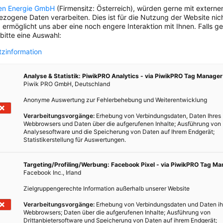
unseren Kund*innenservice gerade
en Energie GmbH
(Firmensitz: Österreich), würden gerne mit externe
erreichen.
zogene Daten verarbeiten. Dies ist für die Nutzung der Website nic
 ermöglicht uns aber eine noch engere Interaktion mit Ihnen. Falls g
 bitte eine Auswahl:
zinformation
Analyse & Statistik: PiwikPRO Analytics - via PiwikPRO Tag Manager
Piwik PRO GmbH, Deutschland
Anonyme Auswertung zur Fehlerbehebung und Weiterentwicklung
Verarbeitungsvorgänge:
Erhebung von Verbindungsdaten, Daten Ihres
Webbrowsers und Daten über die aufgerufenen Inhalte; Ausführung von
H
Analysesoftware und die Speicherung von Daten auf Ihrem Endgerät;
Statistikerstellung für Auswertungen.
Targeting/Profiling/Werbung: Facebook Pixel - via PiwikPRO Tag M
Facebook Inc., Irland
Zielgruppengerechte Information außerhalb unserer Website
Verarbeitungsvorgänge:
Erhebung von Verbindungsdaten und Daten ih
Webbrowsers; Daten über die aufgerufenen Inhalte; Ausführung von
Drittanbietersoftware und Speicherung von Daten auf ihrem Endgerät;