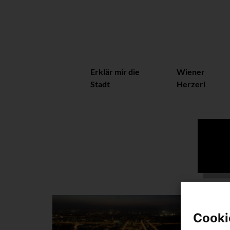
Erklär mir die
Wiener
Stadt
Herzerl
Cooki