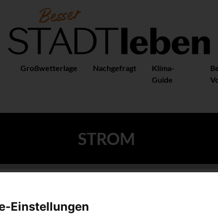
Großwetterlage
Nachgefragt
Klima-
B
Guide
Vo
STROM
GUTE FRAGE
e-Einstellungen
Teil zwei der wichtigsten Fragen, die