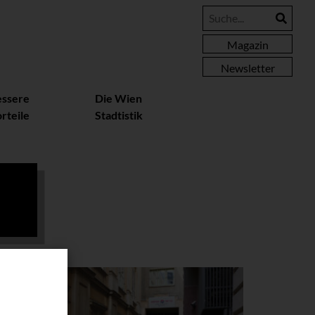
Magazin
Newsletter
essere
Die Wien
rteile
Stadtistik