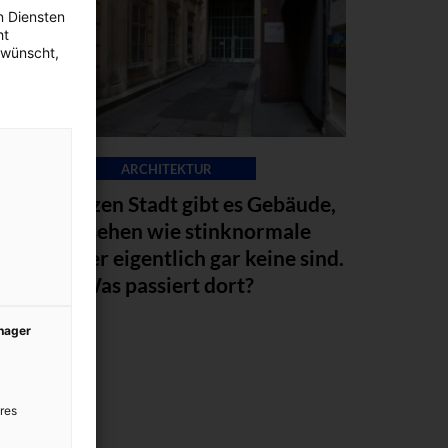
n Diensten
ht
ewünscht,
ARCHITEKTUR
In der ganzen Stadt gibt es Gebäude,
die aussehen wie stinknormale
äuser, aber eigentlich gar keine sind.
Was passiert dort?
anager
res