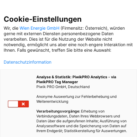
Cookie-Einstellungen
Wir, die
Wien Energie GmbH
(Firmensitz: Österreich), würden
gerne mit externen Diensten personenbezogene Daten
verarbeiten. Dies ist für die Nutzung der Website nicht
STRASSENBAHN
notwendig, ermöglicht uns aber eine noch engere Interaktion mit
Ihnen. Falls gewünscht, treffen Sie bitte eine Auswahl:
#WIENLIEBE
Datenschutzinformation
Bim-Liebe:
Straßenbahnfahrer
Analyse & Statistik: PiwikPRO Analytics - via
Gerhard Adelpoller erzählt
PiwikPRO Tag Manager
von seiner Lieblingsstrecke
Piwik PRO GmbH, Deutschland
Anonyme Auswertung zur Fehlerbehebung und
Weiterentwicklung
VERKEHRSWENDE
Einer der größten CO₂-
Verarbeitungsvorgänge:
Erhebung von
Verbindungsdaten, Daten Ihres Webbrowsers und
Verursacher ist der
Daten über die aufgerufenen Inhalte; Ausführung von
Transport von Waren. Wie
Analysesoftware und die Speicherung von Daten auf
wäre es also, wenn jemand
Ihrem Endgerät; Statistikerstellung für Auswertungen.
die Pakete bringt, der