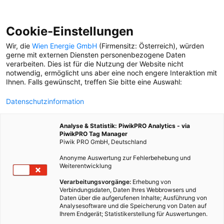
Cookie-Einstellungen
Wir, die
Wien Energie GmbH
(Firmensitz: Österreich), würden
gerne mit externen Diensten personenbezogene Daten
verarbeiten. Dies ist für die Nutzung der Website nicht
STÄDTEBELEUCHTUNG
notwendig, ermöglicht uns aber eine noch engere Interaktion mit
Ihnen. Falls gewünscht, treffen Sie bitte eine Auswahl:
VERSORGUNGSSICHERHEIT
Datenschutzinformation
Wer schaltet die
Straßenlaternen ein? In
Analyse & Statistik: PiwikPRO Analytics - via
Wien macht das kein
PiwikPRO Tag Manager
Mensch, sondern eine
Piwik PRO GmbH, Deutschland
Maschine.
Anonyme Auswertung zur Fehlerbehebung und
Weiterentwicklung
Verarbeitungsvorgänge:
Erhebung von
Verbindungsdaten, Daten Ihres Webbrowsers und
Daten über die aufgerufenen Inhalte; Ausführung von
Analysesoftware und die Speicherung von Daten auf
Ihrem Endgerät; Statistikerstellung für Auswertungen.