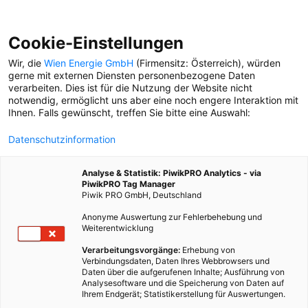
Cookie-Einstellungen
Wir, die
Wien Energie GmbH
(Firmensitz: Österreich), würden
gerne mit externen Diensten personenbezogene Daten
verarbeiten. Dies ist für die Nutzung der Website nicht
STADTLEBEN
notwendig, ermöglicht uns aber eine noch engere Interaktion mit
Ihnen. Falls gewünscht, treffen Sie bitte eine Auswahl:
FOTOGRAFIE
Datenschutzinformation
#wienliebe – In diesen
Momenten muss man
Analyse & Statistik: PiwikPRO Analytics - via
unsere Stadt einfach lieben
PiwikPRO Tag Manager
Piwik PRO GmbH, Deutschland
Anonyme Auswertung zur Fehlerbehebung und
Weiterentwicklung
ITALIEN-SPEZIAL
So wirst du zum Italiener
Verarbeitungsvorgänge:
Erhebung von
Verbindungsdaten, Daten Ihres Webbrowsers und
Daten über die aufgerufenen Inhalte; Ausführung von
Analysesoftware und die Speicherung von Daten auf
Ihrem Endgerät; Statistikerstellung für Auswertungen.