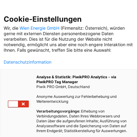
Cookie-Einstellungen
Wir, die
Wien Energie GmbH
(Firmensitz: Österreich), würden
gerne mit externen Diensten personenbezogene Daten
verarbeiten. Dies ist für die Nutzung der Website nicht
STROM
notwendig, ermöglicht uns aber eine noch engere Interaktion mit
Ihnen. Falls gewünscht, treffen Sie bitte eine Auswahl:
ERKLÄR MIR...
Datenschutzinformation
Wie die intelligenten
Stromzähler beim
Analyse & Statistik: PiwikPRO Analytics - via
Stromsparen helfen
PiwikPRO Tag Manager
Piwik PRO GmbH, Deutschland
Anonyme Auswertung zur Fehlerbehebung und
Weiterentwicklung
WIENER HERZERL
Marko von den Wiener
Verarbeitungsvorgänge:
Erhebung von
Verbindungsdaten, Daten Ihres Webbrowsers und
Netzen muss hoch hinaus:
Daten über die aufgerufenen Inhalte; Ausführung von
Er kümmert sich um Wiens
Analysesoftware und die Speicherung von Daten auf
Strommasten
Ihrem Endgerät; Statistikerstellung für Auswertungen.