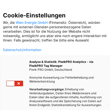
Cookie-Einstellungen
Wir, die
Wien Energie GmbH
(Firmensitz: Österreich), würden
gerne mit externen Diensten personenbezogene Daten
verarbeiten. Dies ist für die Nutzung der Website nicht
BEWOHNER*INNEN
notwendig, ermöglicht uns aber eine noch engere Interaktion mit
Ihnen. Falls gewünscht, treffen Sie bitte eine Auswahl:
BEWOHNER*INNEN
Datenschutzinformation
Nimm ein Sackerl...
Analyse & Statistik: PiwikPRO Analytics - via
PiwikPRO Tag Manager
Piwik PRO GmbH, Deutschland
Anonyme Auswertung zur Fehlerbehebung und
Weiterentwicklung
BEWOHNER*INNEN
Unsere Nachtwächter
Verarbeitungsvorgänge:
Erhebung von
Verbindungsdaten, Daten Ihres Webbrowsers und
Daten über die aufgerufenen Inhalte; Ausführung von
Analysesoftware und die Speicherung von Daten auf
Ihrem Endgerät; Statistikerstellung für Auswertungen.