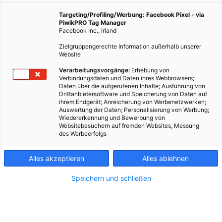
BEWOHNER*INNEN
Targeting/Profiling/Werbung: Facebook Pixel - via
PiwikPRO Tag Manager
Zweierreihe, bitte!
Facebook Inc., Irland
Zielgruppengerechte Information außerhalb unserer
Website
Verarbeitungsvorgänge:
Erhebung von
Verbindungsdaten und Daten ihres Webbrowsers;
BEWOHNER*INNEN
Daten über die aufgerufenen Inhalte; Ausführung von
Drittanbietersoftware und Speicherung von Daten auf
Gotham City an der Donau
ihrem Endgerät; Anreicherung von Werbenetzwerken;
Auswertung der Daten; Personalisierung von Werbung;
Wiedererkennung und Bewerbung von
Websitebesuchern auf fremden Websites, Messung
des Werbeerfolgs
BEWOHNER*INNEN
Alles akzeptieren
Alles ablehnen
Wer bei uns wohnt
Speichern und schließen
BEWOHNER*INNEN