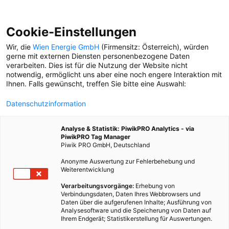
Cookie-Einstellungen
Wir, die
Wien Energie GmbH
(Firmensitz: Österreich), würden
gerne mit externen Diensten personenbezogene Daten
verarbeiten. Dies ist für die Nutzung der Website nicht
STADTBEGRÜNUNG
notwendig, ermöglicht uns aber eine noch engere Interaktion mit
Ihnen. Falls gewünscht, treffen Sie bitte eine Auswahl:
STADTENTWICKLUNG
Datenschutzinformation
Sie filtern die Luft, kühlen
die Umgebung und nehmen
Analyse & Statistik: PiwikPRO Analytics - via
CO2 auf: grüne Fassaden
PiwikPRO Tag Manager
werden immer beliebter.
Piwik PRO GmbH, Deutschland
Anonyme Auswertung zur Fehlerbehebung und
Weiterentwicklung
Verarbeitungsvorgänge:
Erhebung von
Verbindungsdaten, Daten Ihres Webbrowsers und
Daten über die aufgerufenen Inhalte; Ausführung von
Analysesoftware und die Speicherung von Daten auf
Ihrem Endgerät; Statistikerstellung für Auswertungen.