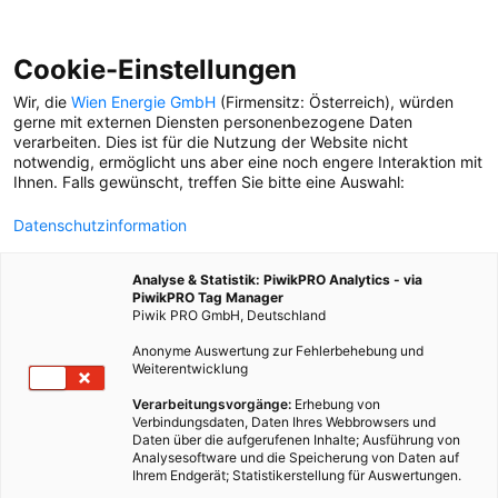
Cookie-Einstellungen
Wir, die
Wien Energie GmbH
(Firmensitz: Österreich), würden
gerne mit externen Diensten personenbezogene Daten
verarbeiten. Dies ist für die Nutzung der Website nicht
SPASS
notwendig, ermöglicht uns aber eine noch engere Interaktion mit
Ihnen. Falls gewünscht, treffen Sie bitte eine Auswahl:
TYPOLOGIE
Datenschutzinformation
Acht Sommersportler-
Typen, die wir jetzt
Analyse & Statistik: PiwikPRO Analytics - via
garantiert wiedersehen
PiwikPRO Tag Manager
Piwik PRO GmbH, Deutschland
Anonyme Auswertung zur Fehlerbehebung und
Weiterentwicklung
Verarbeitungsvorgänge:
Erhebung von
Verbindungsdaten, Daten Ihres Webbrowsers und
Daten über die aufgerufenen Inhalte; Ausführung von
Analysesoftware und die Speicherung von Daten auf
Ihrem Endgerät; Statistikerstellung für Auswertungen.