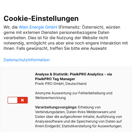
Cookie-Einstellungen
Wir, die
Wien Energie GmbH
(Firmensitz: Österreich), würden
gerne mit externen Diensten personenbezogene Daten
verarbeiten. Dies ist für die Nutzung der Website nicht
SPAREN
notwendig, ermöglicht uns aber eine noch engere Interaktion mit
Ihnen. Falls gewünscht, treffen Sie bitte eine Auswahl:
HAUSHALTSTIPP
Datenschutzinformation
Alles für die Umwelt – mit
Tante Effi Zenzia nachhaltig
Analyse & Statistik: PiwikPRO Analytics - via
durch den Sommer
PiwikPRO Tag Manager
Piwik PRO GmbH, Deutschland
Anonyme Auswertung zur Fehlerbehebung und
Weiterentwicklung
Verarbeitungsvorgänge:
Erhebung von
Verbindungsdaten, Daten Ihres Webbrowsers und
Daten über die aufgerufenen Inhalte; Ausführung von
Analysesoftware und die Speicherung von Daten auf
Ihrem Endgerät; Statistikerstellung für Auswertungen.