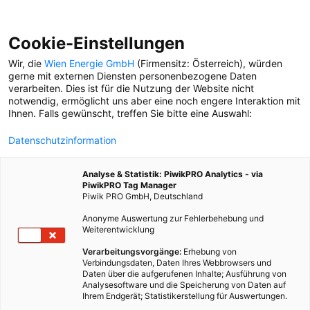
Cookie-Einstellungen
Wir, die
Wien Energie GmbH
(Firmensitz: Österreich), würden
gerne mit externen Diensten personenbezogene Daten
verarbeiten. Dies ist für die Nutzung der Website nicht
SONNENSTROM
notwendig, ermöglicht uns aber eine noch engere Interaktion mit
Ihnen. Falls gewünscht, treffen Sie bitte eine Auswahl:
SOLAROFFENSIVE
Datenschutzinformation
Sonnenstrom zum Teilen?
Drei Möglichkeiten, wie die
Analyse & Statistik: PiwikPRO Analytics - via
Energie der Sonne
PiwikPRO Tag Manager
gemeinschaftlich genutzt
Piwik PRO GmbH, Deutschland
werden kann.
Anonyme Auswertung zur Fehlerbehebung und
Weiterentwicklung
Verarbeitungsvorgänge:
Erhebung von
Verbindungsdaten, Daten Ihres Webbrowsers und
Daten über die aufgerufenen Inhalte; Ausführung von
Analysesoftware und die Speicherung von Daten auf
Ihrem Endgerät; Statistikerstellung für Auswertungen.