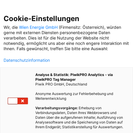
Cookie-Einstellungen
Wir, die
Wien Energie GmbH
(Firmensitz: Österreich), würden
gerne mit externen Diensten personenbezogene Daten
verarbeiten. Dies ist für die Nutzung der Website nicht
SOMMERRÄTSEL
notwendig, ermöglicht uns aber eine noch engere Interaktion mit
Ihnen. Falls gewünscht, treffen Sie bitte eine Auswahl:
SOMMERRÄTSEL
Datenschutzinformation
Für alle Rätsel-Füchse: Die
Auflösungen zum großen
Analyse & Statistik: PiwikPRO Analytics - via
Stadtleben-Sommer-Quiz
PiwikPRO Tag Manager
Piwik PRO GmbH, Deutschland
Anonyme Auswertung zur Fehlerbehebung und
Weiterentwicklung
RÄTSEL
Das sind die Preise beim
Verarbeitungsvorgänge:
Erhebung von
Verbindungsdaten, Daten Ihres Webbrowsers und
großen Sommerquiz
Daten über die aufgerufenen Inhalte; Ausführung von
Analysesoftware und die Speicherung von Daten auf
Ihrem Endgerät; Statistikerstellung für Auswertungen.