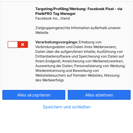
ERKLÄR MIR DIE STADT
Targeting/Profiling/Werbung: Facebook Pixel - via
PiwikPRO Tag Manager
Seit Jahren hat Wien im
Facebook Inc., Irland
Sommer ein heimliches
Zentrum. Höchste Zeit für
Zielgruppengerechte Information außerhalb unserer
Website
eine neue Vermessung. Mit
allem, was dazugehört.
Verarbeitungsvorgänge:
Erhebung von
Verbindungsdaten und Daten ihres Webbrowsers;
FERIENSPIEL WOCHE 2
Daten über die aufgerufenen Inhalte; Ausführung von
Drittanbietersoftware und Speicherung von Daten auf
Woche zwei des Besser
ihrem Endgerät; Anreicherung von Werbenetzwerken;
STADTleben Sommers: Reif
Auswertung der Daten; Personalisierung von Werbung;
für die Insel!
Wiedererkennung und Bewerbung von
Websitebesuchern auf fremden Websites, Messung
des Werbeerfolgs
SOMMER
Alles akzeptieren
Alles ablehnen
Wiens Bademeister sorgen
für Ordnung, wo scheinbar
Speichern und schließen
nur Chaos herrscht. Kurt
ist einer von ihnen.
NACHGEFRAGT