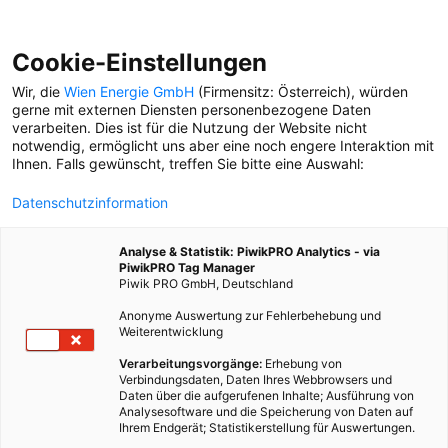
Cookie-Einstellungen
Wir, die
Wien Energie GmbH
(Firmensitz: Österreich), würden
gerne mit externen Diensten personenbezogene Daten
verarbeiten. Dies ist für die Nutzung der Website nicht
SOMMER
notwendig, ermöglicht uns aber eine noch engere Interaktion mit
Ihnen. Falls gewünscht, treffen Sie bitte eine Auswahl:
ERKLÄR MIR DIE STADT
Datenschutzinformation
Cricket, Volleyball, Rudern.
Auf der Insel ist ziemlich
Analyse & Statistik: PiwikPRO Analytics - via
viel Platz für ziemlich viele
PiwikPRO Tag Manager
Sportarten.
Piwik PRO GmbH, Deutschland
Anonyme Auswertung zur Fehlerbehebung und
Weiterentwicklung
ERKLÄR MIR DIE STADT
Picknick bei der U1-
Verarbeitungsvorgänge:
Erhebung von
Verbindungsdaten, Daten Ihres Webbrowsers und
Station, Cricket bei der
Daten über die aufgerufenen Inhalte; Ausführung von
Floridsdorfer Brücke. Auf
Analysesoftware und die Speicherung von Daten auf
der Insel ist immer was los.
Ihrem Endgerät; Statistikerstellung für Auswertungen.