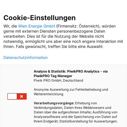
Cookie-Einstellungen
Wir, die
Wien Energie GmbH
(Firmensitz: Österreich), würden
gerne mit externen Diensten personenbezogene Daten
verarbeiten. Dies ist für die Nutzung der Website nicht
SALAT
notwendig, ermöglicht uns aber eine noch engere Interaktion mit
Ihnen. Falls gewünscht, treffen Sie bitte eine Auswahl:
SERIE: VERKOCH’ DEINE STADT
Datenschutzinformation
Für unsere Serie „Verkoch’
deine Stadt“ haben wir mit
Analyse & Statistik: PiwikPRO Analytics - via
Profi-Köch:innen
PiwikPRO Tag Manager
gepflückt, geklaubt und
Piwik PRO GmbH, Deutschland
gekocht.
Anonyme Auswertung zur Fehlerbehebung und
Weiterentwicklung
Verarbeitungsvorgänge:
Erhebung von
Verbindungsdaten, Daten Ihres Webbrowsers und
Daten über die aufgerufenen Inhalte; Ausführung von
Analysesoftware und die Speicherung von Daten auf
Ihrem Endgerät; Statistikerstellung für Auswertungen.