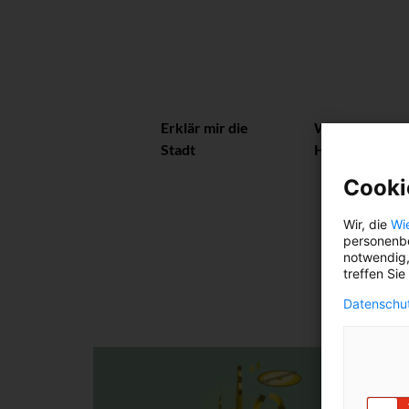
Erklär mir die
Wiener
Stadt
Herzerl
Cooki
Wir, die
Wi
personenbe
notwendig,
treffen Sie
Datenschut