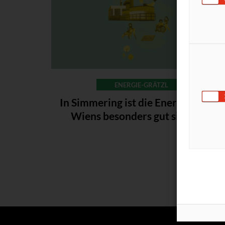
ENERGIE-GRÄTZL
In Simmering ist die Energiewende
Wiens besonders gut sichtbar.