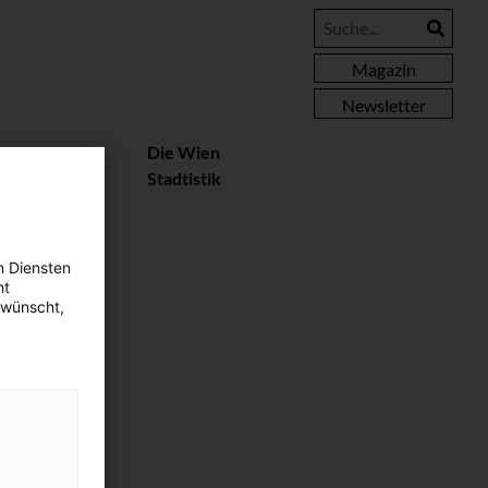
Magazin
Newsletter
essere
Die Wien
rteile
Stadtistik
n Diensten
ht
ewünscht,