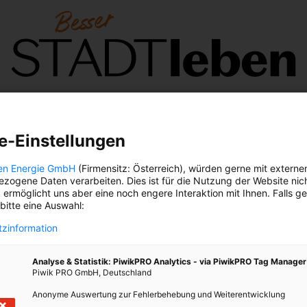
Großwetterlage
Nachgefragt
Klima-
B
Guide
Vo
e-Einstellungen
en Energie GmbH
(Firmensitz: Österreich), würden gerne mit externe
zogene Daten verarbeiten. Dies ist für die Nutzung der Website nic
PHOSPHOR-RECYCLING
 ermöglicht uns aber eine noch engere Interaktion mit Ihnen. Falls g
 bitte eine Auswahl:
zinformation
Analyse & Statistik: PiwikPRO Analytics - via PiwikPRO Tag Manager
Piwik PRO GmbH, Deutschland
Anonyme Auswertung zur Fehlerbehebung und Weiterentwicklung