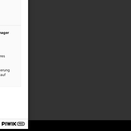
anager
res
ierung
 auf