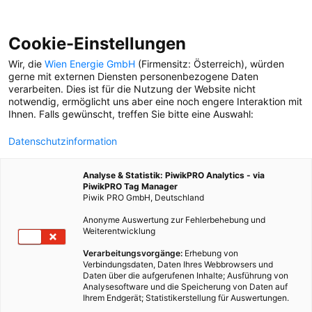
Cookie-Einstellungen
Wir, die
Wien Energie GmbH
(Firmensitz: Österreich), würden
gerne mit externen Diensten personenbezogene Daten
verarbeiten. Dies ist für die Nutzung der Website nicht
ÖFFIS
notwendig, ermöglicht uns aber eine noch engere Interaktion mit
Ihnen. Falls gewünscht, treffen Sie bitte eine Auswahl:
ERKLÄR MIR DIE STADT
Datenschutzinformation
Elisabeth und Florijan
haben die Tram-WM
Analyse & Statistik: PiwikPRO Analytics - via
gewonnen. Unterwegs am
PiwikPRO Tag Manager
Ring mit den
Piwik PRO GmbH, Deutschland
Weltmeister*innen.
Anonyme Auswertung zur Fehlerbehebung und
Weiterentwicklung
SO KLINGT DIE STADT
Verarbeitungsvorgänge:
Erhebung von
Was passiert, bevor die
Verbindungsdaten, Daten Ihres Webbrowsers und
erste U-Bahn losfährt?
Daten über die aufgerufenen Inhalte; Ausführung von
Fahrerin Steffi hat es uns
Analysesoftware und die Speicherung von Daten auf
erklärt.
Ihrem Endgerät; Statistikerstellung für Auswertungen.