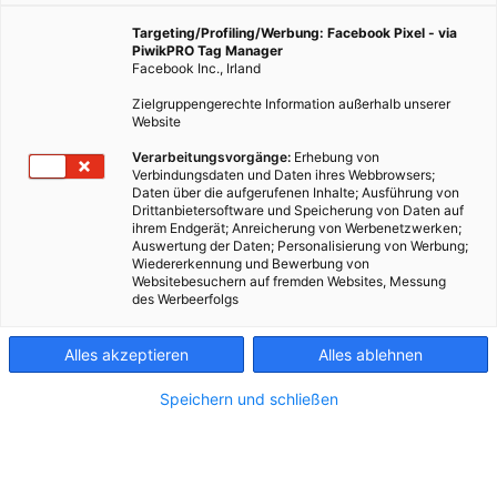
Targeting/Profiling/Werbung: Facebook Pixel - via
SPEKTAKULÄRE JOBS
PiwikPRO Tag Manager
Mobil bleiben! Damit es bei
Facebook Inc., Irland
den Öffis keine
Zielgruppengerechte Information außerhalb unserer
Zwischenfälle gibt,
Website
kümmert sich Janica
darum, dass alles läuft.
Verarbeitungsvorgänge:
Erhebung von
Verbindungsdaten und Daten ihres Webbrowsers;
Daten über die aufgerufenen Inhalte; Ausführung von
MOBILITÄT
Drittanbietersoftware und Speicherung von Daten auf
Die Wiener Linien
ihrem Endgerät; Anreicherung von Werbenetzwerken;
transportieren uns seit 120
Auswertung der Daten; Personalisierung von Werbung;
Wiedererkennung und Bewerbung von
Jahren durch die Stadt.
Websitebesuchern auf fremden Websites, Messung
Manchmal gibt es dabei
des Werbeerfolgs
ganz besondere Aufgaben.
Alles akzeptieren
Alles ablehnen
ERKLÄR MIR DIE STADT
Ein Besuch im Museum der
Speichern und schließen
Wiener Linien: dem
Verkehrsmuseum Remise.