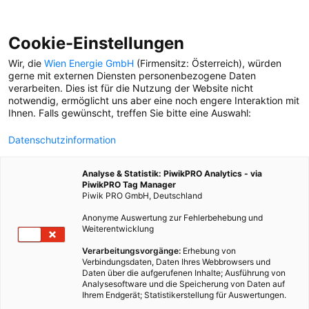
Cookie-Einstellungen
Wir, die
Wien Energie GmbH
(Firmensitz: Österreich), würden
gerne mit externen Diensten personenbezogene Daten
verarbeiten. Dies ist für die Nutzung der Website nicht
OBER SANKT VEIT
notwendig, ermöglicht uns aber eine noch engere Interaktion mit
Ihnen. Falls gewünscht, treffen Sie bitte eine Auswahl:
STADTSPAZIERGANG
Datenschutzinformation
In Hietzing ist Musikerin
Anna Mabo aufgewachsen.
Analyse & Statistik: PiwikPRO Analytics - via
Uns zeigt sie die Plätze
PiwikPRO Tag Manager
ihrer Kindheit.
Piwik PRO GmbH, Deutschland
Anonyme Auswertung zur Fehlerbehebung und
Weiterentwicklung
Verarbeitungsvorgänge:
Erhebung von
Verbindungsdaten, Daten Ihres Webbrowsers und
Daten über die aufgerufenen Inhalte; Ausführung von
Analysesoftware und die Speicherung von Daten auf
Ihrem Endgerät; Statistikerstellung für Auswertungen.