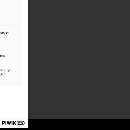
anager
res
ierung
 auf