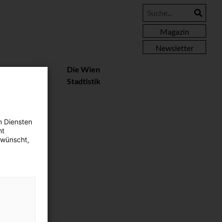
Magazin
Newsletter
essere
Die Wien
rteile
Stadtistik
n Diensten
ht
ewünscht,