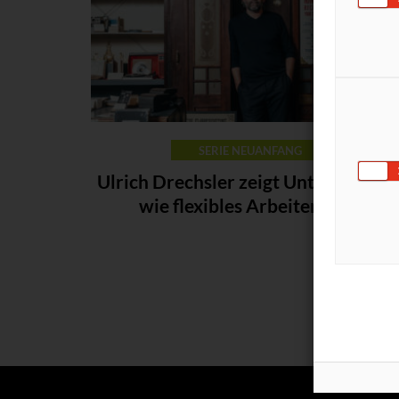
SERIE NEUANFANG
Ulrich Drechsler zeigt Unternehmen
wie flexibles Arbeiten geht