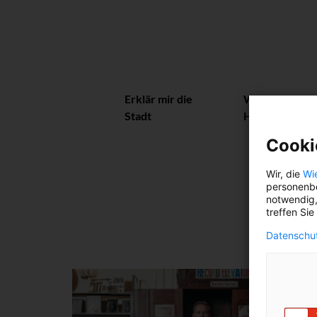
Erklär mir die
Wiener
Stadt
Herzerl
Cooki
Wir, die
Wi
personenbe
notwendig,
treffen Sie
Datenschut