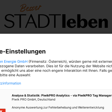
Großwetterlage
Nachgefragt
Klima-
B
Guide
Vo
e-Einstellungen
en Energie GmbH
(Firmensitz: Österreich), würden gerne mit externe
zogene Daten verarbeiten. Dies ist für die Nutzung der Website nic
NEUANFANG
 ermöglicht uns aber eine noch engere Interaktion mit Ihnen. Falls g
 bitte eine Auswahl:
zinformation
Analyse & Statistik: PiwikPRO Analytics - via PiwikPRO Tag Manager
Piwik PRO GmbH, Deutschland
Anonyme Auswertung zur Fehlerbehebung und Weiterentwicklung