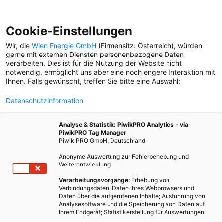
Cookie-Einstellungen
Wir, die
Wien Energie GmbH
(Firmensitz: Österreich), würden
gerne mit externen Diensten personenbezogene Daten
verarbeiten. Dies ist für die Nutzung der Website nicht
MÜLLVERBRENNUNG
notwendig, ermöglicht uns aber eine noch engere Interaktion mit
Ihnen. Falls gewünscht, treffen Sie bitte eine Auswahl:
SPITTELAU
Datenschutzinformation
50 Jahre
Müllverbrennungsanlage
Analyse & Statistik: PiwikPRO Analytics - via
Spittelau: Zeitzeuge Ernst
PiwikPRO Tag Manager
Schauer erinnert sich an
Piwik PRO GmbH, Deutschland
die Zusammenarbeit mit
Anonyme Auswertung zur Fehlerbehebung und
Friedensreich
Weiterentwicklung
Hundertwasser.
Verarbeitungsvorgänge:
Erhebung von
Verbindungsdaten, Daten Ihres Webbrowsers und
Daten über die aufgerufenen Inhalte; Ausführung von
Analysesoftware und die Speicherung von Daten auf
Ihrem Endgerät; Statistikerstellung für Auswertungen.