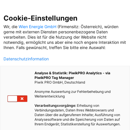
Cookie-Einstellungen
Wir, die
Wien Energie GmbH
(Firmensitz: Österreich), würden
gerne mit externen Diensten personenbezogene Daten
verarbeiten. Dies ist für die Nutzung der Website nicht
MODERATOR
notwendig, ermöglicht uns aber eine noch engere Interaktion mit
Ihnen. Falls gewünscht, treffen Sie bitte eine Auswahl:
PERSÖNLICH
Datenschutzinformation
Serie: Menschen, die
nachts arbeiten, erzählen
Analyse & Statistik: PiwikPRO Analytics - via
ihre Geschichten. Teil 1 mit
PiwikPRO Tag Manager
Christoph Tucek und
Piwik PRO GmbH, Deutschland
Bernhard Vošicky.
Anonyme Auswertung zur Fehlerbehebung und
Weiterentwicklung
Verarbeitungsvorgänge:
Erhebung von
Verbindungsdaten, Daten Ihres Webbrowsers und
Daten über die aufgerufenen Inhalte; Ausführung von
Analysesoftware und die Speicherung von Daten auf
Ihrem Endgerät; Statistikerstellung für Auswertungen.