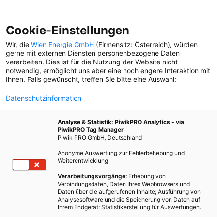
Cookie-Einstellungen
Wir, die
Wien Energie GmbH
(Firmensitz: Österreich), würden
gerne mit externen Diensten personenbezogene Daten
verarbeiten. Dies ist für die Nutzung der Website nicht
MEXIKO
notwendig, ermöglicht uns aber eine noch engere Interaktion mit
Ihnen. Falls gewünscht, treffen Sie bitte eine Auswahl:
MEIN WIEN
Datenschutzinformation
Wien ist besser als… Dieses
Mal: Köchin Maria Baez aus
Analyse & Statistik: PiwikPRO Analytics - via
Mexico City
PiwikPRO Tag Manager
Piwik PRO GmbH, Deutschland
Anonyme Auswertung zur Fehlerbehebung und
Weiterentwicklung
Verarbeitungsvorgänge:
Erhebung von
Verbindungsdaten, Daten Ihres Webbrowsers und
Daten über die aufgerufenen Inhalte; Ausführung von
Analysesoftware und die Speicherung von Daten auf
Ihrem Endgerät; Statistikerstellung für Auswertungen.