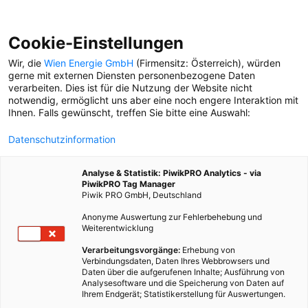
Cookie-Einstellungen
Wir, die
Wien Energie GmbH
(Firmensitz: Österreich), würden
gerne mit externen Diensten personenbezogene Daten
verarbeiten. Dies ist für die Nutzung der Website nicht
MAGDAS
notwendig, ermöglicht uns aber eine noch engere Interaktion mit
Ihnen. Falls gewünscht, treffen Sie bitte eine Auswahl:
SOCIAL BUSINESS
Datenschutzinformation
Im magdas Hotel geht es
nicht um Profit, sondern
Analyse & Statistik: PiwikPRO Analytics - via
gute Arbeitsplätze für alle.
PiwikPRO Tag Manager
Wie funktioniert das?
Piwik PRO GmbH, Deutschland
Anonyme Auswertung zur Fehlerbehebung und
Weiterentwicklung
Verarbeitungsvorgänge:
Erhebung von
Verbindungsdaten, Daten Ihres Webbrowsers und
Daten über die aufgerufenen Inhalte; Ausführung von
Analysesoftware und die Speicherung von Daten auf
Ihrem Endgerät; Statistikerstellung für Auswertungen.