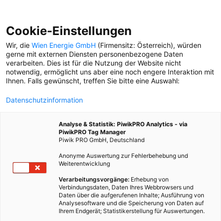
Cookie-Einstellungen
Wir, die
Wien Energie GmbH
(Firmensitz: Österreich), würden
gerne mit externen Diensten personenbezogene Daten
verarbeiten. Dies ist für die Nutzung der Website nicht
LÖSUNGEN
notwendig, ermöglicht uns aber eine noch engere Interaktion mit
Ihnen. Falls gewünscht, treffen Sie bitte eine Auswahl:
RÄTSEL
Datenschutzinformation
Lösungen aus Heft 03/2023
Analyse & Statistik: PiwikPRO Analytics - via
PiwikPRO Tag Manager
Piwik PRO GmbH, Deutschland
Anonyme Auswertung zur Fehlerbehebung und
Weiterentwicklung
RÄTSEL
Lösungen aus Heft 04/2020
Verarbeitungsvorgänge:
Erhebung von
Verbindungsdaten, Daten Ihres Webbrowsers und
Daten über die aufgerufenen Inhalte; Ausführung von
Analysesoftware und die Speicherung von Daten auf
Ihrem Endgerät; Statistikerstellung für Auswertungen.