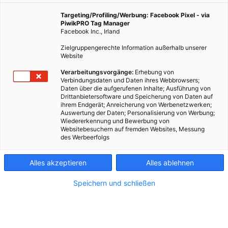
RÄTSEL
Targeting/Profiling/Werbung: Facebook Pixel - via
PiwikPRO Tag Manager
Lösungen aus Heft 03/2020
Facebook Inc., Irland
Zielgruppengerechte Information außerhalb unserer
Website
Verarbeitungsvorgänge:
Erhebung von
Verbindungsdaten und Daten ihres Webbrowsers;
RÄTSEL
Daten über die aufgerufenen Inhalte; Ausführung von
Drittanbietersoftware und Speicherung von Daten auf
Lösungen aus Heft 02/2020
ihrem Endgerät; Anreicherung von Werbenetzwerken;
Auswertung der Daten; Personalisierung von Werbung;
Wiedererkennung und Bewerbung von
Websitebesuchern auf fremden Websites, Messung
des Werbeerfolgs
Alles akzeptieren
Alles ablehnen
Speichern und schließen