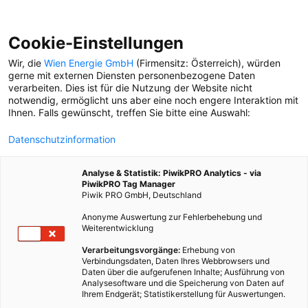
Cookie-Einstellungen
Wir, die
Wien Energie GmbH
(Firmensitz: Österreich), würden
gerne mit externen Diensten personenbezogene Daten
verarbeiten. Dies ist für die Nutzung der Website nicht
LAUFEN
notwendig, ermöglicht uns aber eine noch engere Interaktion mit
Ihnen. Falls gewünscht, treffen Sie bitte eine Auswahl:
ERKLÄR MIR DIE STADT
Datenschutzinformation
9 1/2 Dinge, die man über
den Wien-Marathon
Analyse & Statistik: PiwikPRO Analytics - via
wissen muss. Von einem,
PiwikPRO Tag Manager
der es wissen muss.
Piwik PRO GmbH, Deutschland
Anonyme Auswertung zur Fehlerbehebung und
Weiterentwicklung
SPORT
Zeig mir, wie du läufst
Verarbeitungsvorgänge:
Erhebung von
Verbindungsdaten, Daten Ihres Webbrowsers und
Daten über die aufgerufenen Inhalte; Ausführung von
Analysesoftware und die Speicherung von Daten auf
Ihrem Endgerät; Statistikerstellung für Auswertungen.