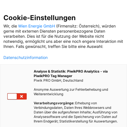
Cookie-Einstellungen
Wir, die
Wien Energie GmbH
(Firmensitz: Österreich), würden
gerne mit externen Diensten personenbezogene Daten
verarbeiten. Dies ist für die Nutzung der Website nicht
KONZERT
notwendig, ermöglicht uns aber eine noch engere Interaktion mit
Ihnen. Falls gewünscht, treffen Sie bitte eine Auswahl:
KONZERT
Datenschutzinformation
Das neue Jahr im großen
Stil beginnen: Am 1. Jänner
Analyse & Statistik: PiwikPRO Analytics - via
führen die Wiener
PiwikPRO Tag Manager
Symphoniker Beethovens
Piwik PRO GmbH, Deutschland
Neunte Symphonie auf.
Anonyme Auswertung zur Fehlerbehebung und
Wir verlosen 2x2 Karten.
Weiterentwicklung
STADTSPAZIERGANG
Verarbeitungsvorgänge:
Erhebung von
Verbindungsdaten, Daten Ihres Webbrowsers und
Mit Josh. zwischen Mauer
Daten über die aufgerufenen Inhalte; Ausführung von
und Alterlaa: „Das hier, das
Analysesoftware und die Speicherung von Daten auf
ist Kindheit!“
Ihrem Endgerät; Statistikerstellung für Auswertungen.