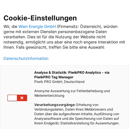
Cookie-Einstellungen
Wir, die
Wien Energie GmbH
(Firmensitz: Österreich), würden
gerne mit externen Diensten personenbezogene Daten
verarbeiten. Dies ist für die Nutzung der Website nicht
KONDITOREI
notwendig, ermöglicht uns aber eine noch engere Interaktion mit
Ihnen. Falls gewünscht, treffen Sie bitte eine Auswahl:
WIENER HERZERL
Datenschutzinformation
Michi Buchinger ist
Influencer – und er mag
Analyse & Statistik: PiwikPRO Analytics - via
Süßes. Wir haben ihn in
PiwikPRO Tag Manager
einer Konditorei aushelfen
Piwik PRO GmbH, Deutschland
lassen.
Anonyme Auswertung zur Fehlerbehebung und
Weiterentwicklung
Verarbeitungsvorgänge:
Erhebung von
Verbindungsdaten, Daten Ihres Webbrowsers und
Daten über die aufgerufenen Inhalte; Ausführung von
Analysesoftware und die Speicherung von Daten auf
Ihrem Endgerät; Statistikerstellung für Auswertungen.