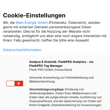
Cookie-Einstellungen
Wir, die
Wien Energie GmbH
(Firmensitz: Österreich), würden
gerne mit externen Diensten personenbezogene Daten
verarbeiten. Dies ist für die Nutzung der Website nicht
KLIMAWENDE
notwendig, ermöglicht uns aber eine noch engere Interaktion mit
Ihnen. Falls gewünscht, treffen Sie bitte eine Auswahl:
ENERGIEWENDE
Datenschutzinformation
Umweltpsychologin
Isabella Uhl-Hädicke
Analyse & Statistik: PiwikPRO Analytics - via
erklärt, warum beim
PiwikPRO Tag Manager
Energiesparen der
Piwik PRO GmbH, Deutschland
Vergleich mit anderen
Anonyme Auswertung zur Fehlerbehebung und
Menschen eine Rolle spielt.
Weiterentwicklung
ENERGIEWENDE
Verarbeitungsvorgänge:
Erhebung von
Verbindungsdaten, Daten Ihres Webbrowsers und
In diesen vier Bereichen
Daten über die aufgerufenen Inhalte; Ausführung von
liegt in Wien das größte
Analysesoftware und die Speicherung von Daten auf
Potenzial zur Erreichung
Ihrem Endgerät; Statistikerstellung für Auswertungen.
der Klimaziele.