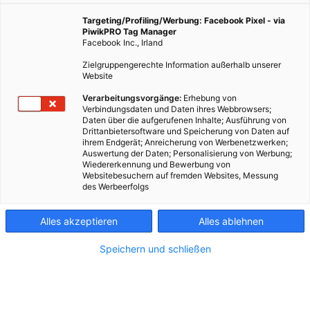
Targeting/Profiling/Werbung: Facebook Pixel - via
PiwikPRO Tag Manager
INTERVIEW
Facebook Inc., Irland
Wo lebt man CO2-
Zielgruppengerechte Information außerhalb unserer
freundlich? Der
Website
Klimaökonom Gernot
Wagner meint, dass die
Verarbeitungsvorgänge:
Erhebung von
Stadt diesbezüglich besser
Verbindungsdaten und Daten ihres Webbrowsers;
Daten über die aufgerufenen Inhalte; Ausführung von
ist.
Drittanbietersoftware und Speicherung von Daten auf
ihrem Endgerät; Anreicherung von Werbenetzwerken;
SOLAROFFENSIVE
Auswertung der Daten; Personalisierung von Werbung;
Wiedererkennung und Bewerbung von
Sonnenstrom zum Teilen?
Websitebesuchern auf fremden Websites, Messung
Drei Möglichkeiten, wie die
des Werbeerfolgs
Energie der Sonne
gemeinschaftlich genutzt
Alles akzeptieren
Alles ablehnen
werden kann.
Speichern und schließen